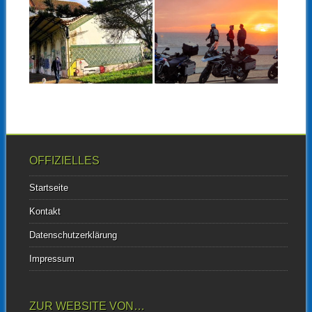
EIN „LOST PLACE“
WINTERFLUCHT
ERWACHT DURCH
NACH PORTUGAL
PAUL ZUM LEBEN
MIT PLAN A BIS
PLAN F ODER
Ich bin zur Zeit eine „digitale
WIEVIEL
Nomadin“, seit Dezember
2020 verbringe...
LACKZISTROSEN
▶
▶
PASSEN IN EINEN
KOFFER?
Du kannst dir meinen Bericht
auch vorlesen lassen, einfach
bis zum...
OFFIZIELLES
Startseite
Kontakt
Datenschutzerklärung
Impressum
ZUR WEBSITE VON…