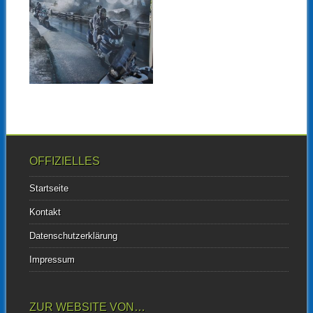
BERLIN, BERLIN…
WIR FAHREN
NACH BERLIN
So oder so ähnlich lautete vor
nicht allzu langer Zeit ein...
▶
OFFIZIELLES
Startseite
Kontakt
Datenschutzerklärung
Impressum
ZUR WEBSITE VON…