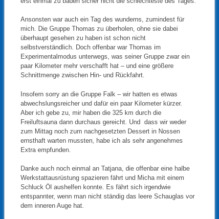
erst einmal zu baden sicher nicht die schlechteste des Tages.
Ansonsten war auch ein Tag des wunderns, zumindest für
mich. Die Gruppe Thomas zu überholen, ohne sie dabei
überhaupt gesehen zu haben ist schon nicht
selbstverständlich. Doch offenbar war Thomas im
Experimentalmodus unterwegs, was seiner Gruppe zwar ein
paar Kilometer mehr verschafft hat – und eine größere
Schnittmenge zwischen Hin- und Rückfahrt.
Insofern sorry an die Gruppe Falk – wir hatten es etwas
abwechslungsreicher und dafür ein paar Kilometer kürzer.
Aber ich gebe zu, mir haben die 325 km durch die
Freiluftsauna dann durchaus gereicht. Und dass wir weder
zum Mittag noch zum nachgesetzten Dessert in Nossen
ernsthaft warten mussten, habe ich als sehr angenehmes
Extra empfunden.
Danke auch noch einmal an Tatjana, die offenbar eine halbe
Werkstattausrüstung spazieren fährt und Micha mit einem
Schluck Öl aushelfen konnte. Es fährt sich irgendwie
entspannter, wenn man nicht ständig das leere Schauglas vor
dem inneren Auge hat.