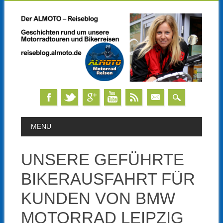
Skip
MAIN MENU
MENU
to
content
UNSERE GEFÜHRTE
BIKERAUSFAHRT FÜR
KUNDEN VON BMW
MOTORRAD LEIPZIG