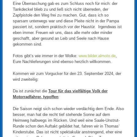
Eine Überraschung gab es zum Schluss noch für mich: der
Tankdeckel blieb zu und ließ sich nicht überreden, der
Zapfpistole den Weg frei zu machen. Gut, dass ich so
sparsam unterwegs war und diese Pleite nicht in der Pampa
passiert ist, sondern praktisch vor der Haustür. Irgendwas ist
eben immer. Freuen wir uns, dass alle mehr oder minder
geschafft, aber gesund an Leib und Seele nach Hause
gekommen sind.
Fotos gibt’s wie immer in der Wolke:
www.bilder.almoto.de
,
Eure Nachlieferungen sind ebenso herzlich willkommen.
Kommen wir zum Vorgucker für den 23. September 2024, der
wird zweiteilig:
Da ist zunächst die
Tour für das vielfältige Volk der
Motorradfahrer, typoffen
:
Die Saison neigt sich schon wieder verdächtig dem Ende. Also
besser, man hat die recht tief stehende Sonne auf dem
Heimweg halbwegs im Rücken. Und weil eine Saale-Unstrut-
Runde schon den Auftakt gebildet hat, fahren wir in Thomas‘
Kinderstube. Das ist nicht spektakulär anstrengend, eher eine