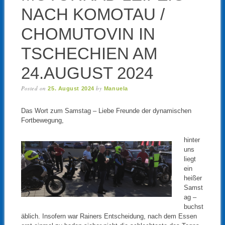
NACH KOMOTAU /
CHOMUTOVIN IN
TSCHECHIEN AM
24.AUGUST 2024
Posted on
by
25. August 2024
Manuela
Das Wort zum Samstag – Liebe Freunde der dynamischen
Fortbewegung,
hinter
uns
liegt
ein
heißer
Samst
ag –
buchst
äblich. Insofern war Rainers Entscheidung, nach dem Essen