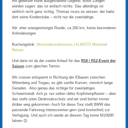
mit gewisser Ruhe ausgestattete Gegend. Böse Zungen
würden sagen: das ist einfach nichts. Das allerdings ist
wirklich nicht ganz richtig. Thomas muss es wissen, der hatte
dort seine Kinderstube – nicht nur die zweirädrige.
tldr: eher unangestrengte Runde, ca.260 km, keine besonderen
Anforderungen
Buchungslink:
Motorradsondertouren | ALMOTO Motorrad
Reisen
Und dann ist da der zweite Anlauf für das
R18 / R12-Event der
Saison
zum gleichen Termin
Wir cruisen entspannt in Richtung der Elbauen zwischen
Wittenberg und Torgau, es gibt sanfte Kurven, ziemlich lange
Geraden. Also genau das richtige für zweirädriges
Schwermetall. Ach ja: nur selten übles Kopfsteinpflaster – aber
das steht unter Denkmalsschutz und wir sind bisher immer
drüber weg gekommen. Auch für diese Tour stellt BMW das
passende Fahrzeug Interessierten gern (und kostenfrei) zur
Verfügung. Und auch ich werde an diesem Tag keine M1000R
fahren 😉