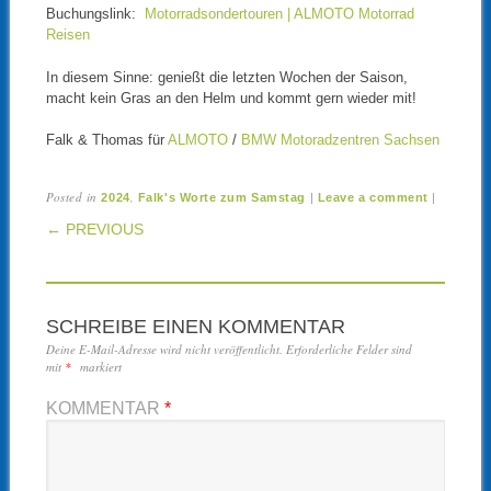
Buchungslink:
Motorradsondertouren | ALMOTO Motorrad
Reisen
In diesem Sinne: genießt die letzten Wochen der Saison,
macht kein Gras an den Helm und kommt gern wieder mit!
Falk & Thomas für
ALMOTO
/
BMW Motoradzentren Sachsen
Posted in
,
|
|
2024
Falk's Worte zum Samstag
Leave a comment
POST NAVIGATION
← PREVIOUS
SCHREIBE EINEN KOMMENTAR
Deine E-Mail-Adresse wird nicht veröffentlicht.
Erforderliche Felder sind
mit
*
markiert
KOMMENTAR
*