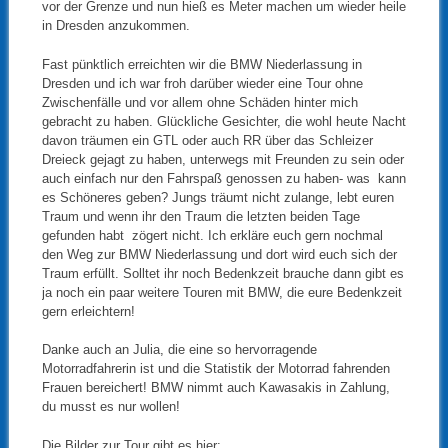
vor der Grenze und nun hieß es Meter machen um wieder heile
in Dresden anzukommen.
Fast pünktlich erreichten wir die BMW Niederlassung in
Dresden und ich war froh darüber wieder eine Tour ohne
Zwischenfälle und vor allem ohne Schäden hinter mich
gebracht zu haben. Glückliche Gesichter, die wohl heute Nacht
davon träumen ein GTL oder auch RR über das Schleizer
Dreieck gejagt zu haben, unterwegs mit Freunden zu sein oder
auch einfach nur den Fahrspaß genossen zu haben- was kann
es Schöneres geben? Jungs träumt nicht zulange, lebt euren
Traum und wenn ihr den Traum die letzten beiden Tage
gefunden habt zögert nicht. Ich erkläre euch gern nochmal
den Weg zur BMW Niederlassung und dort wird euch sich der
Traum erfüllt. Solltet ihr noch Bedenkzeit brauche dann gibt es
ja noch ein paar weitere Touren mit BMW, die eure Bedenkzeit
gern erleichtern!
Danke auch an Julia, die eine so hervorragende
Motorradfahrerin ist und die Statistik der Motorrad fahrenden
Frauen bereichert! BMW nimmt auch Kawasakis in Zahlung,
du musst es nur wollen!
Die Bilder zur Tour gibt es hier: