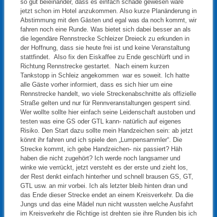
so gut beieinander, dass es einfach schade gewesen wäre
jetzt schon im Hotel anzukommen. Also kurze Planänderung in
Abstimmung mit den Gästen und egal was da noch kommt, wir
fahren noch eine Runde. Was bietet sich dabei besser an als
die legendäre Rennstrecke Schleizer Dreieck zu erkunden in
der Hoffnung, dass sie heute frei ist und keine Veranstaltung
stattfindet. Also fix den Eiskaffee zu Ende geschlürft und in
Richtung Rennstrecke gestartet. Nach einem kurzen
Tankstopp in Schleiz angekommen war es soweit. Ich hatte
alle Gäste vorher informiert, dass es sich hier um eine
Rennstrecke handelt, wo viele Streckenabschnitte als offizielle
Straße gelten und nur für Rennveranstaltungen gesperrt sind.
Wer wollte sollte hier einfach seine Leidenschaft austoben und
testen was eine GS oder GTL kann- natürlich auf eigenes
Risiko. Den Start dazu sollte mein Handzeichen sein: ab jetzt
könnt ihr fahren und ich spiele den „Lumpensammler“. Die
Strecke kommt, ich gebe Handzeichen- nix passiert? Häh
haben die nicht zugehört? Ich werde noch langsamer und
winke wie verrückt, jetzt versteht es der erste und zieht los,
der Rest denkt einfach hinterher und schnell brausen GS, GT,
GTL usw. an mir vorbei. Ich als letzter bleib hinten dran und
das Ende dieser Strecke endet an einem Kreisverkehr. Da die
Jungs und das eine Mädel nun nicht wussten welche Ausfahrt
im Kreisverkehr die Richtige ist drehten sie ihre Runden bis ich