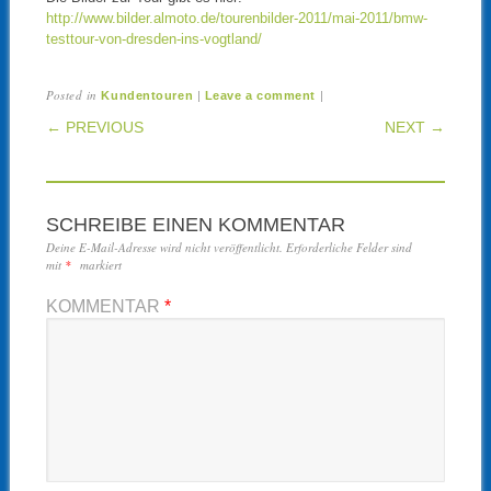
http://www.bilder.almoto.de/tourenbilder-2011/mai-2011/bmw-
testtour-von-dresden-ins-vogtland/
Posted in
|
|
Kundentouren
Leave a comment
POST NAVIGATION
← PREVIOUS
NEXT →
SCHREIBE EINEN KOMMENTAR
Deine E-Mail-Adresse wird nicht veröffentlicht.
Erforderliche Felder sind
mit
*
markiert
KOMMENTAR
*