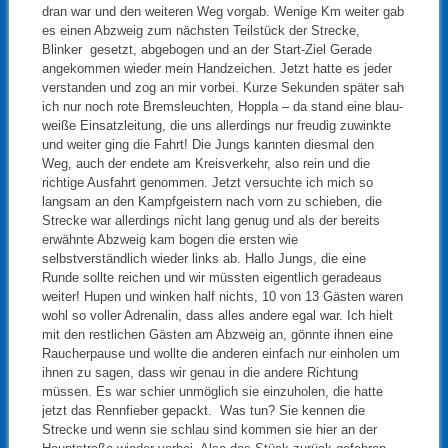
dran war und den weiteren Weg vorgab. Wenige Km weiter gab
es einen Abzweig zum nächsten Teilstück der Strecke,
Blinker gesetzt, abgebogen und an der Start-Ziel Gerade
angekommen wieder mein Handzeichen. Jetzt hatte es jeder
verstanden und zog an mir vorbei. Kurze Sekunden später sah
ich nur noch rote Bremsleuchten, Hoppla – da stand eine blau-
weiße Einsatzleitung, die uns allerdings nur freudig zuwinkte
und weiter ging die Fahrt! Die Jungs kannten diesmal den
Weg, auch der endete am Kreisverkehr, also rein und die
richtige Ausfahrt genommen. Jetzt versuchte ich mich so
langsam an den Kampfgeistern nach vorn zu schieben, die
Strecke war allerdings nicht lang genug und als der bereits
erwähnte Abzweig kam bogen die ersten wie
selbstverständlich wieder links ab. Hallo Jungs, die eine
Runde sollte reichen und wir müssten eigentlich geradeaus
weiter! Hupen und winken half nichts, 10 von 13 Gästen waren
wohl so voller Adrenalin, dass alles andere egal war. Ich hielt
mit den restlichen Gästen am Abzweig an, gönnte ihnen eine
Raucherpause und wollte die anderen einfach nur einholen um
ihnen zu sagen, dass wir genau in die andere Richtung
müssen. Es war schier unmöglich sie einzuholen, die hatte
jetzt das Rennfieber gepackt. Was tun? Sie kennen die
Strecke und wenn sie schlau sind kommen sie hier an der