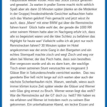
Hauptstraße wieder vorbei. Also das Stück zurück gefahren
und gewartet. Ja warten in praller Sonne macht nicht wirklich
Spaß aber als dann 10 Minuten später (danke an die Mitdenker
in der Gruppe) freudestrahlende Gesichter auftauchten hatte
sich das Warten gelohnt! Fein gemacht und jetzt wisst ihr
auch, dass „Mann“ mit einer BMW gut über die Rennstrecke
fahren kann! Glück hatte wohl der, der gerade die 1000 RR
unter seinem Hintern hatte aber im Nachgang erfuhr ich, dass
alle so begeistert waren und die Idee Schleiz zu befahren das
Highlight für heute war! Vielleicht sollte ich ab jetzt nur noch
Rennstrecken fahren? 30 Minuten später im Hotel
angekommen war der erste Gang in den Biergarten und ein
echtes Sternquell machte zisch und weg! Zisch und weg vor
allem bei Werner, der das Pech hatte, dass sein bestelltes
Bier vergessen wurde und als es dann kam, der wacklige
Tisch einen astreinen Stunt verursachte wo insgesamt 3
Gläser Bier in Sekundenschnelle vernichtet wurden. Das neu
georderte Bier ließ nicht lange auf sich warten aber auch der
nächste Scherbenhaufen nicht. Warum, weshalb, wieso auch
immer klirrten kurze Zeit später wieder die Gläser und Werner
sein Glas ging erneut zu Bruch. Werner woran liegt das wohl?
War die Rennstrecke auf der GT doch zu heiß? Wir haben es
nie erfahren und Werner ist trotzdem noch zu seinem Bier
gekommen. Ein unterhaltsamer Abend, ein lecker Essen und