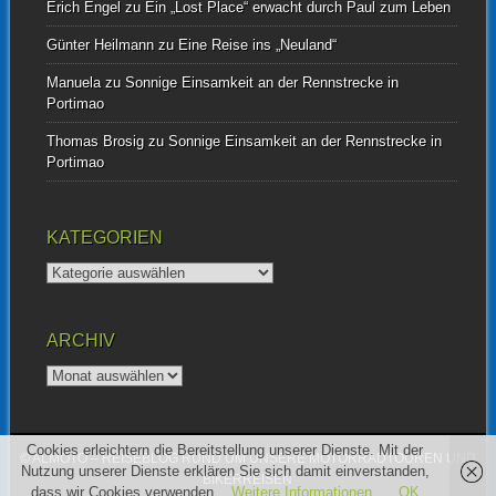
Erich Engel
zu
Ein „Lost Place“ erwacht durch Paul zum Leben
Günter Heilmann
zu
Eine Reise ins „Neuland“
Manuela
zu
Sonnige Einsamkeit an der Rennstrecke in
Portimao
Thomas Brosig
zu
Sonnige Einsamkeit an der Rennstrecke in
Portimao
KATEGORIEN
Kategorien
ARCHIV
Archiv
Cookies erleichtern die Bereitstellung unserer Dienste. Mit der
© ALMOTO – REISEBLOG RUND UM UNSERE MOTORRADTOUREN UND
Nutzung unserer Dienste erklären Sie sich damit einverstanden,
BIKERREISEN
dass wir Cookies verwenden.
Weitere Informationen
OK