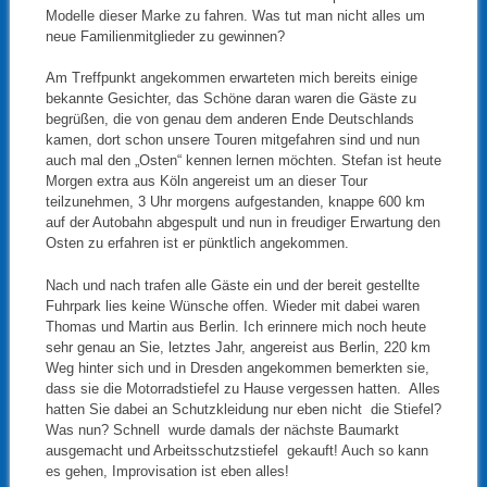
Modelle dieser Marke zu fahren. Was tut man nicht alles um
neue Familienmitglieder zu gewinnen?
Am Treffpunkt angekommen erwarteten mich bereits einige
bekannte Gesichter, das Schöne daran waren die Gäste zu
begrüßen, die von genau dem anderen Ende Deutschlands
kamen, dort schon unsere Touren mitgefahren sind und nun
auch mal den „Osten“ kennen lernen möchten. Stefan ist heute
Morgen extra aus Köln angereist um an dieser Tour
teilzunehmen, 3 Uhr morgens aufgestanden, knappe 600 km
auf der Autobahn abgespult und nun in freudiger Erwartung den
Osten zu erfahren ist er pünktlich angekommen.
Nach und nach trafen alle Gäste ein und der bereit gestellte
Fuhrpark lies keine Wünsche offen. Wieder mit dabei waren
Thomas und Martin aus Berlin. Ich erinnere mich noch heute
sehr genau an Sie, letztes Jahr, angereist aus Berlin, 220 km
Weg hinter sich und in Dresden angekommen bemerkten sie,
dass sie die Motorradstiefel zu Hause vergessen hatten. Alles
hatten Sie dabei an Schutzkleidung nur eben nicht die Stiefel?
Was nun? Schnell wurde damals der nächste Baumarkt
ausgemacht und Arbeitsschutzstiefel gekauft! Auch so kann
es gehen, Improvisation ist eben alles!