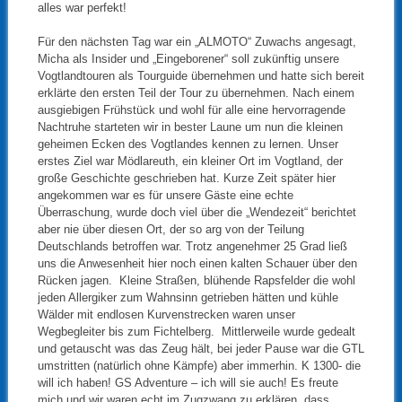
alles war perfekt!
Für den nächsten Tag war ein „ALMOTO“ Zuwachs angesagt,
Micha als Insider und „Eingeborener“ soll zukünftig unsere
Vogtlandtouren als Tourguide übernehmen und hatte sich bereit
erklärte den ersten Teil der Tour zu übernehmen. Nach einem
ausgiebigen Frühstück und wohl für alle eine hervorragende
Nachtruhe starteten wir in bester Laune um nun die kleinen
geheimen Ecken des Vogtlandes kennen zu lernen. Unser
erstes Ziel war Mödlareuth, ein kleiner Ort im Vogtland, der
große Geschichte geschrieben hat. Kurze Zeit später hier
angekommen war es für unsere Gäste eine echte
Überraschung, wurde doch viel über die „Wendezeit“ berichtet
aber nie über diesen Ort, der so arg von der Teilung
Deutschlands betroffen war. Trotz angenehmer 25 Grad ließ
uns die Anwesenheit hier noch einen kalten Schauer über den
Rücken jagen. Kleine Straßen, blühende Rapsfelder die wohl
jeden Allergiker zum Wahnsinn getrieben hätten und kühle
Wälder mit endlosen Kurvenstrecken waren unser
Wegbegleiter bis zum Fichtelberg. Mittlerweile wurde gedealt
und getauscht was das Zeug hält, bei jeder Pause war die GTL
umstritten (natürlich ohne Kämpfe) aber immerhin. K 1300- die
will ich haben! GS Adventure – ich will sie auch! Es freute
mich und wir waren echt im Zugzwang zu erklären, dass