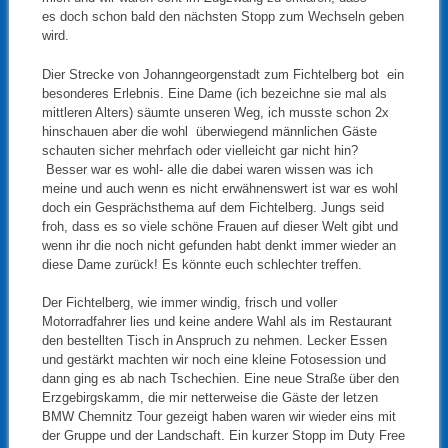
es doch schon bald den nächsten Stopp zum Wechseln geben
wird.
Dier Strecke von Johanngeorgenstadt zum Fichtelberg bot ein
besonderes Erlebnis. Eine Dame (ich bezeichne sie mal als
mittleren Alters) säumte unseren Weg, ich musste schon 2x
hinschauen aber die wohl überwiegend männlichen Gäste
schauten sicher mehrfach oder vielleicht gar nicht hin?
Besser war es wohl- alle die dabei waren wissen was ich
meine und auch wenn es nicht erwähnenswert ist war es wohl
doch ein Gesprächsthema auf dem Fichtelberg. Jungs seid
froh, dass es so viele schöne Frauen auf dieser Welt gibt und
wenn ihr die noch nicht gefunden habt denkt immer wieder an
diese Dame zurück! Es könnte euch schlechter treffen.
Der Fichtelberg, wie immer windig, frisch und voller
Motorradfahrer lies und keine andere Wahl als im Restaurant
den bestellten Tisch in Anspruch zu nehmen. Lecker Essen
und gestärkt machten wir noch eine kleine Fotosession und
dann ging es ab nach Tschechien. Eine neue Straße über den
Erzgebirgskamm, die mir netterweise die Gäste der letzen
BMW Chemnitz Tour gezeigt haben waren wir wieder eins mit
der Gruppe und der Landschaft. Ein kurzer Stopp im Duty Free