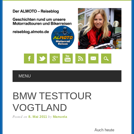
Skip
MAIN MENU
MENU
to
content
BMW TESTTOUR
VOGTLAND
Posted on
by
8. Mai 2011
Manuela
Auch heute