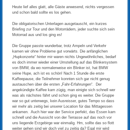
Heute lief alles glatt, alle Gäste anwesend, nichts vergessen
und schon bald sollte es los gehen.
Die obligatorischen Unterlagen ausgetauscht, ein kurzes
Briefing zur Tour und den Motorrädern, jeder suchte sich sein
Motorrad aus und los ging es!
Die Gruppe passte wunderbar, trotz Ampeln und Verkehr
kamen wir ohne Probleme gut vorwärts. Die anfänglichen
„Hupkonzerte“ hinter mir waren nichts Ungewöhnliches, bedarf
es doch immer wieder einer Umstellung auf das Blinkersystem
von BMW, da wo normalerweise ein Blinker ist, hat BMW
seine Hupe, ach ist es schön! Nach 1 Stunde die erste
Kaffeepause, die Teilnehmer konnten sich gar nicht genug
austauschen über die ersten „Fahr-Erfahrungen“. Der
angekündigte Kaffee kam zügig, man einigte sich schnell wer
was als nächstes fährt und schon ging es weiter. Die Gruppe
war so gut unterwegs, kein Ausreisser, gutes Tempo so dass
wir mehr als zeitig bei unserer Location für das Mittagessen
ankamen. Auch hier war der Service perfekt, das Essen kam
schnell und die Aussicht von der Terrasse auf das noch vor
uns liegende Erzgebirge war einmalig. Hm, sollte das so flott
weiter gehen sind wir doch viel zu zeitig da? Egal mir wird