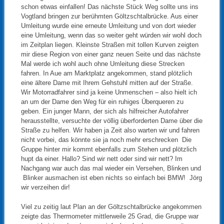
schon etwas einfallen! Das nächste Stück Weg sollte uns ins
Vogtland bringen zur berühmten Göltzschtalbrücke. Aus einer
Umleitung wurde eine erneute Umleitung und von dort wieder
eine Umleitung, wenn das so weiter geht würden wir wohl doch
im Zeitplan liegen. Kleinste Straßen mit tollen Kurven zeigten
mir diese Region von einer ganz neuen Seite und das nächste
Mal werde ich wohl auch ohne Umleitung diese Strecken
fahren. In Aue am Marktplatz angekommen, stand plötzlich
eine ältere Dame mit Ihrem Gehstuhl mitten auf der Straße.
Wir Motorradfahrer sind ja keine Unmenschen – also hielt ich
an um der Dame den Weg für ein ruhiges Überqueren zu
geben. Ein junger Mann, der sich als hilfreicher Autofahrer
herausstellte, versuchte der völlig überforderten Dame über die
Straße zu helfen. Wir haben ja Zeit also warten wir und fahren
nicht vorbei, das könnte sie ja noch mehr erschrecken Die
Gruppe hinter mir kommt ebenfalls zum Stehen und plötzlich
hupt da einer. Hallo? Sind wir nett oder sind wir nett? Im
Nachgang war auch das mal wieder ein Versehen, Blinken und
Blinker ausmachen ist eben nichts so einfach bei BMW! Jörg
wir verzeihen dir!
Viel zu zeitig laut Plan an der Göltzschtalbrücke angekommen
zeigte das Thermometer mittlerweile 25 Grad, die Gruppe war