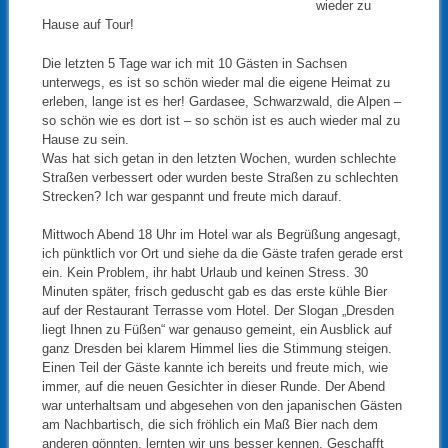
wieder zu
Hause auf Tour!
Die letzten 5 Tage war ich mit 10 Gästen in Sachsen
unterwegs, es ist so schön wieder mal die eigene Heimat zu
erleben, lange ist es her! Gardasee, Schwarzwald, die Alpen –
so schön wie es dort ist – so schön ist es auch wieder mal zu
Hause zu sein.
Was hat sich getan in den letzten Wochen, wurden schlechte
Straßen verbessert oder wurden beste Straßen zu schlechten
Strecken? Ich war gespannt und freute mich darauf.
Mittwoch Abend 18 Uhr im Hotel war als Begrüßung angesagt,
ich pünktlich vor Ort und siehe da die Gäste trafen gerade erst
ein. Kein Problem, ihr habt Urlaub und keinen Stress. 30
Minuten später, frisch geduscht gab es das erste kühle Bier
auf der Restaurant Terrasse vom Hotel. Der Slogan „Dresden
liegt Ihnen zu Füßen“ war genauso gemeint, ein Ausblick auf
ganz Dresden bei klarem Himmel lies die Stimmung steigen.
Einen Teil der Gäste kannte ich bereits und freute mich, wie
immer, auf die neuen Gesichter in dieser Runde. Der Abend
war unterhaltsam und abgesehen von den japanischen Gästen
am Nachbartisch, die sich fröhlich ein Maß Bier nach dem
anderen gönnten, lernten wir uns besser kennen. Geschafft