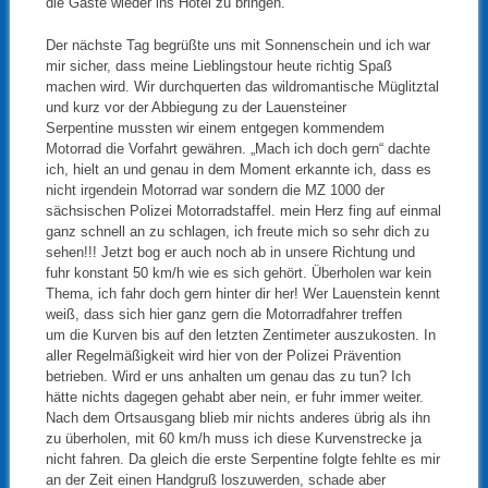
die Gäste wieder ins Hotel zu bringen.
Der nächste Tag begrüßte uns mit Sonnenschein und ich war
mir sicher, dass meine Lieblingstour heute richtig Spaß
machen wird. Wir durchquerten das wildromantische Müglitztal
und kurz vor der Abbiegung zu der Lauensteiner
Serpentine mussten wir einem entgegen kommendem
Motorrad die Vorfahrt gewähren. „Mach ich doch gern“ dachte
ich, hielt an und genau in dem Moment erkannte ich, dass es
nicht irgendein Motorrad war sondern die MZ 1000 der
sächsischen Polizei Motorradstaffel. mein Herz fing auf einmal
ganz schnell an zu schlagen, ich freute mich so sehr dich zu
sehen!!! Jetzt bog er auch noch ab in unsere Richtung und
fuhr konstant 50 km/h wie es sich gehört. Überholen war kein
Thema, ich fahr doch gern hinter dir her! Wer Lauenstein kennt
weiß, dass sich hier ganz gern die Motorradfahrer treffen
um die Kurven bis auf den letzten Zentimeter auszukosten. In
aller Regelmäßigkeit wird hier von der Polizei Prävention
betrieben. Wird er uns anhalten um genau das zu tun? Ich
hätte nichts dagegen gehabt aber nein, er fuhr immer weiter.
Nach dem Ortsausgang blieb mir nichts anderes übrig als ihn
zu überholen, mit 60 km/h muss ich diese Kurvenstrecke ja
nicht fahren. Da gleich die erste Serpentine folgte fehlte es mir
an der Zeit einen Handgruß loszuwerden, schade aber