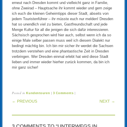
erneut nach Dresden kommt und vielleicht ganz in Familie,
ohne Zweirad – Hauptsache ihr kommt wieder und gern zeige
ich euch die kleinen Geheimtipps dieser Stadt, abseits von
jedem Touristenführer – ihr müsste euch nur melden! Dresden
hat so unendlich viel zu bieten, Gastfreundschaft und jede
Menge Kultur für all die jenigen die sich dafür interessieren.
Sächsisch gesprochen wird hier auch, selbst wenn ich da so
einige Male selber passen muss weil ich diesem Dialekt nur
bedingt mächtig bin. Ich bin mir sicher ihr werdet die Sachsen
trotzdem verstehen und eine phantastische Zeit in Dresden
verbringen. Wer Dresden einmal erlebt hat wird diese Stadt
lieben und immer wieder hierher zurück kommen, da bin ich
mir ganz sicher!
Posted in
|
|
Kundentouren
3 Comments
POST NAVIGATION
← PREVIOUS
NEXT →
3 COMMENTS TO “UNTERWEGS IN