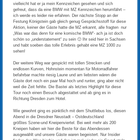
vielleicht hat er ja mein Kennzeichen gesehen und sich
gefreut, dass da eine BMW mit MZ Kennzeichen herumfährt –
ich werde es leider nie erfahren. Der nächste Stopp an der
Festung Königstein gab gleich genug Gesprächsstoff für diese
Aktion, keiner der Gäste hatte die MZ erkannt, alle fragten nur
„Was war das denn für eine komische BMW“- ach ja ist doch
schön so „understatement“ zu sein 🙂 Ihr seid hier in Sachsen
und habt soeben das tolle Erlebnis gehabt eine MZ 1000 zu
sehen!
Der weitere Weg war gespickt mit tollen Strecken und
endlosen Kurven, Hohnstein momentan für Motorradfahrer
befahrbar machte riesig Laune und am liebsten wären die
Gäste dort noch ein paar Mal hoch und runter, ging aber nicht
weil die Zeit fehlte. Die Bastei als letztes Highlight für diese
Tour noch einen Besuch abgestattet und ab ging es in
Richtung Dresden zum Hotel.
Wie gewohnt ging es pünktlich mit dem Shuttlebus los, diesen
Abend in die Dresdner Neustadt – Ostdeutschland
größtes Szene-und Kneipenviertel. Bei weit mehr als 200
Kneipen haben wir hier die Beste für das Abendessen
ausgewählt und unsere Gäste waren begeistert. Nur Insider