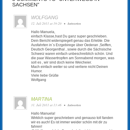
SACHSEN”
WOLFGANG
12. Juli 2011 at 19:20
•
Antworten
Hallo Manuela,
einfach Klasse,hast Du ganz super geschrieben.
Dein Bericht widerspiegelt genau das Erlebte. Die
Ausfahrten in`s Erzgebirege über Oederan ,Seiffen,
Deutsch Georgenthal , sowie durch die Sächsische
Schweiz waren einfach unbeschreiblich schön. Und
die paar Wassertropfen am Sonnabend morgen, was
soll es , wir sind doch keine Weicheier.
Mach einfach weiter so und verliere nicht Deinen
Humor.
Viele liebe Grüße
Wolfgang
MARTINA
31. Juli 2011 at 13:46
•
Antworten
Hallo Manuela!
Wirklich super geschrieben und genauso toll fanden
wir es auch! Es ist immer weider schön mit dir zu
fahren!