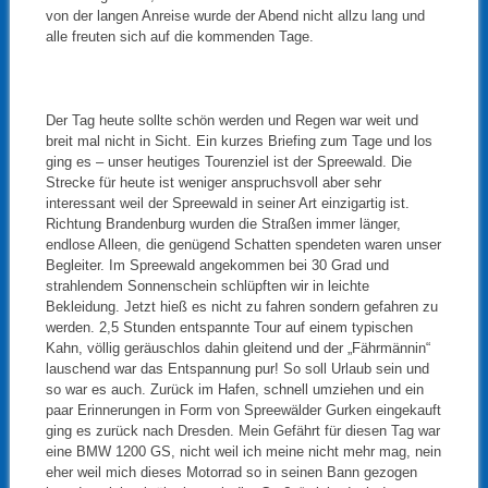
von der langen Anreise wurde der Abend nicht allzu lang und
alle freuten sich auf die kommenden Tage.
Der Tag heute sollte schön werden und Regen war weit und
breit mal nicht in Sicht. Ein kurzes Briefing zum Tage und los
ging es – unser heutiges Tourenziel ist der Spreewald. Die
Strecke für heute ist weniger anspruchsvoll aber sehr
interessant weil der Spreewald in seiner Art einzigartig ist.
Richtung Brandenburg wurden die Straßen immer länger,
endlose Alleen, die genügend Schatten spendeten waren unser
Begleiter. Im Spreewald angekommen bei 30 Grad und
strahlendem Sonnenschein schlüpften wir in leichte
Bekleidung. Jetzt hieß es nicht zu fahren sondern gefahren zu
werden. 2,5 Stunden entspannte Tour auf einem typischen
Kahn, völlig geräuschlos dahin gleitend und der „Fährmännin“
lauschend war das Entspannung pur! So soll Urlaub sein und
so war es auch. Zurück im Hafen, schnell umziehen und ein
paar Erinnerungen in Form von Spreewälder Gurken eingekauft
ging es zurück nach Dresden. Mein Gefährt für diesen Tag war
eine BMW 1200 GS, nicht weil ich meine nicht mehr mag, nein
eher weil mich dieses Motorrad so in seinen Bann gezogen