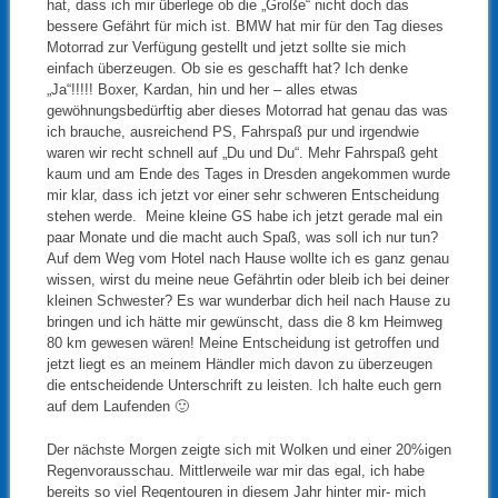
hat, dass ich mir überlege ob die „Große“ nicht doch das
bessere Gefährt für mich ist. BMW hat mir für den Tag dieses
Motorrad zur Verfügung gestellt und jetzt sollte sie mich
einfach überzeugen. Ob sie es geschafft hat? Ich denke
„Ja“!!!!! Boxer, Kardan, hin und her – alles etwas
gewöhnungsbedürftig aber dieses Motorrad hat genau das was
ich brauche, ausreichend PS, Fahrspaß pur und irgendwie
waren wir recht schnell auf „Du und Du“. Mehr Fahrspaß geht
kaum und am Ende des Tages in Dresden angekommen wurde
mir klar, dass ich jetzt vor einer sehr schweren Entscheidung
stehen werde. Meine kleine GS habe ich jetzt gerade mal ein
paar Monate und die macht auch Spaß, was soll ich nur tun?
Auf dem Weg vom Hotel nach Hause wollte ich es ganz genau
wissen, wirst du meine neue Gefährtin oder bleib ich bei deiner
kleinen Schwester? Es war wunderbar dich heil nach Hause zu
bringen und ich hätte mir gewünscht, dass die 8 km Heimweg
80 km gewesen wären! Meine Entscheidung ist getroffen und
jetzt liegt es an meinem Händler mich davon zu überzeugen
die entscheidende Unterschrift zu leisten. Ich halte euch gern
auf dem Laufenden 🙂
Der nächste Morgen zeigte sich mit Wolken und einer 20%igen
Regenvorausschau. Mittlerweile war mir das egal, ich habe
bereits so viel Regentouren in diesem Jahr hinter mir- mich