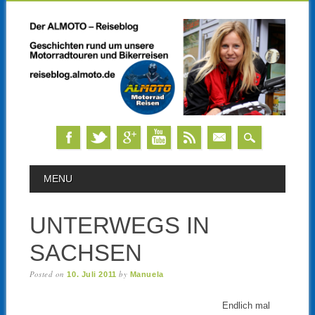
Skip
MAIN MENU
MENU
to
content
UNTERWEGS IN
SACHSEN
Posted on
by
10. Juli 2011
Manuela
Endlich mal