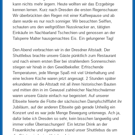
kann nichts mehr ärgern. Heute wollten wir das Erzgebirge
kennen lernen. Kurz nach Dresden die ersten Regenschauer.
Wir überbrückten den Regen mit einer Kaffeepause und ab
dann wurde es nur noch sonniger. Wir besuchten Seiffen,
schauten uns den weltgrößten Nussknacker an, tätigten
Einkäufe im Nachbarland Tschechien und genossen an der
Talsperre Malter hausgemachtes Eis. Ein gelungener Tag!
Den Abend verbrachten wir in der Dresdner Altstadt. Der
Shuttlebus brachte unsere Gäste pünktlich zum Restaurant
und nach einem ersten Bier bei strahlendem Sonnenschein
stiegen wir hinab in den Gewölbekeller. Erfrischende
Temperaturen, jede Menge Spaß mit viel Unterhaltung und
eine leckere Küche waren jetzt angesagt. 2 Stunden später
erkundeten wir die Altstadt mit all ihren historischen Bauten
und mitten drin in im Gewusel zahlreicher Nachtschwärmer
waren unsere Gäste einfach nur begeistert. Auf unserer
Elbseite feierte die Flotte der sächsischen Dampfschifffahrt ihr
Jubiläum, auf der anderen Elbseite gab gerade Unheilig ein
Konzert und es war jede Menge Bewegung unterwegs. Ach ja,
dafür liebe ich Dresden so sehr, kein bisschen langweilig und
immer voller Überraschungen! Ein letzter Drink an der
Frauenkirche und irgendwann stand unser Shuttlebus da um