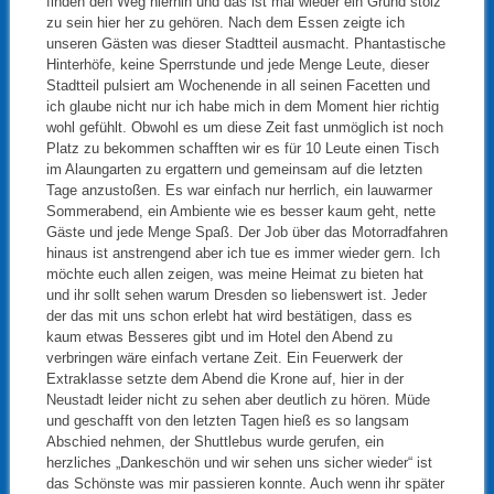
finden den Weg hierhin und das ist mal wieder ein Grund stolz
zu sein hier her zu gehören. Nach dem Essen zeigte ich
unseren Gästen was dieser Stadtteil ausmacht. Phantastische
Hinterhöfe, keine Sperrstunde und jede Menge Leute, dieser
Stadtteil pulsiert am Wochenende in all seinen Facetten und
ich glaube nicht nur ich habe mich in dem Moment hier richtig
wohl gefühlt. Obwohl es um diese Zeit fast unmöglich ist noch
Platz zu bekommen schafften wir es für 10 Leute einen Tisch
im Alaungarten zu ergattern und gemeinsam auf die letzten
Tage anzustoßen. Es war einfach nur herrlich, ein lauwarmer
Sommerabend, ein Ambiente wie es besser kaum geht, nette
Gäste und jede Menge Spaß. Der Job über das Motorradfahren
hinaus ist anstrengend aber ich tue es immer wieder gern. Ich
möchte euch allen zeigen, was meine Heimat zu bieten hat
und ihr sollt sehen warum Dresden so liebenswert ist. Jeder
der das mit uns schon erlebt hat wird bestätigen, dass es
kaum etwas Besseres gibt und im Hotel den Abend zu
verbringen wäre einfach vertane Zeit. Ein Feuerwerk der
Extraklasse setzte dem Abend die Krone auf, hier in der
Neustadt leider nicht zu sehen aber deutlich zu hören. Müde
und geschafft von den letzten Tagen hieß es so langsam
Abschied nehmen, der Shuttlebus wurde gerufen, ein
herzliches „Dankeschön und wir sehen uns sicher wieder“ ist
das Schönste was mir passieren konnte. Auch wenn ihr später