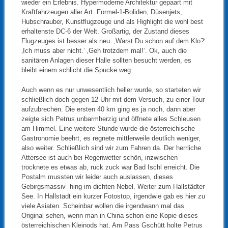
wieder ein Erlebnis. Hypermoderne Architektur gepaart mit
Kraftfahrzeugen aller Art. Formel-1-Boliden, Düsenjets,
Hubschrauber, Kunstflugzeuge und als Highlight die wohl best
erhaltenste DC-6 der Welt. Großartig, der Zustand dieses
Flugzeuges ist besser als neu. ‚Warst Du schon auf dem Klo?‘
‚Ich muss aber nicht.‘ ‚Geh trotzdem mal!‘. Ok, auch die
sanitären Anlagen dieser Halle sollten besucht werden, es
bleibt einem schlicht die Spucke weg.
Auch wenn es nur unwesentlich heller wurde, so starteten wir
schließlich doch gegen 12 Uhr mit dem Versuch, zu einer Tour
aufzubrechen. Die ersten 40 km ging es ja noch, dann aber
zeigte sich Petrus unbarmherzig und öffnete alles Schleusen
am Himmel. Eine weitere Stunde wurde die österreichische
Gastronomie beehrt, es regnete mittlerweile deutlich weniger,
also weiter. Schließlich sind wir zum Fahren da. Der herrliche
Attersee ist auch bei Regenwetter schön, inzwischen
trocknete es etwas ab, ruck zuck war Bad Ischl erreicht. Die
Postalm mussten wir leider auch auslassen, dieses
Gebirgsmassiv hing im dichten Nebel. Weiter zum Hallstädter
See. In Hallstadt ein kurzer Fotostop, irgendwie gab es hier zu
viele Asiaten. Scheinbar wollen die irgendwann mal das
Original sehen, wenn man in China schon eine Kopie dieses
österreichischen Kleinods hat. Am Pass Gschütt holte Petrus