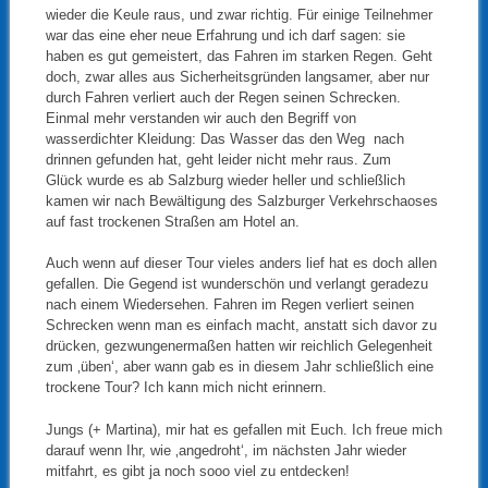
wieder die Keule raus, und zwar richtig. Für einige Teilnehmer
war das eine eher neue Erfahrung und ich darf sagen: sie
haben es gut gemeistert, das Fahren im starken Regen. Geht
doch, zwar alles aus Sicherheitsgründen langsamer, aber nur
durch Fahren verliert auch der Regen seinen Schrecken.
Einmal mehr verstanden wir auch den Begriff von
wasserdichter Kleidung: Das Wasser das den Weg nach
drinnen gefunden hat, geht leider nicht mehr raus. Zum
Glück wurde es ab Salzburg wieder heller und schließlich
kamen wir nach Bewältigung des Salzburger Verkehrschaoses
auf fast trockenen Straßen am Hotel an.
Auch wenn auf dieser Tour vieles anders lief hat es doch allen
gefallen. Die Gegend ist wunderschön und verlangt geradezu
nach einem Wiedersehen. Fahren im Regen verliert seinen
Schrecken wenn man es einfach macht, anstatt sich davor zu
drücken, gezwungenermaßen hatten wir reichlich Gelegenheit
zum ‚üben‘, aber wann gab es in diesem Jahr schließlich eine
trockene Tour? Ich kann mich nicht erinnern.
Jungs (+ Martina), mir hat es gefallen mit Euch. Ich freue mich
darauf wenn Ihr, wie ‚angedroht‘, im nächsten Jahr wieder
mitfahrt, es gibt ja noch sooo viel zu entdecken!