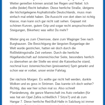
Wetter genießen können anstatt bei Regen und Nebel. Ich
sollte (leider) Recht behalten. Diese herrliche Straße, übrigens
die höchstgelegene Asphaltstraße Deutschlands, muss man
einfach mal erlebt haben. Die Aussicht von dort oben ist richtig
klasse, man kann sich gar nicht satt sehen. Gepaart mit
schönen Kurven, gutem Grip und sogar recht anspruchsvollen
Steigungen, Bikerherz was willst Du mehr?
Weiter ging es zum Chiemsee, dann zum Waginger See nach
Burghausen. Die Besichtigung der längsten Burganlage der
Welt wurde gestrichen, hatten wir doch durch die
Roßfeldringstraße Zeit verloren. Durch die herrliche
Hügellandschaft auf österreichischer Seite, besonders herrlich
zu übersehen an der Stelle wo einst die Kaiserbuche stand,
nochmal kurz österreichischen (preiswerten) Sprit getankt und
schon war er vorbei, unser erster Fahrtag.
Der nächste Morgen: Es wollte gar nicht hell werden, dunkle
Wolken und es goss in Strömen. Das kannte ich doch woher?
Richtig, das war hier schon mal so. Also schnell
Planänderung, die ganze Mannschaft ins Auto verladen (für
was hat ein Opel Zafira schließlich 7 Sitze?) und ab zum
Hangar 7. Diese herrliche Red-Bull-Halle in Salzburg ist immer