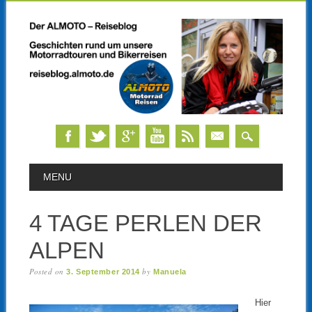
Skip
MAIN MENU
MENU
to
content
4 TAGE PERLEN DER
ALPEN
Posted on
by
3. September 2014
Manuela
Hier