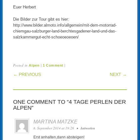
Euer Herbert
Die Bilder zur Tour gibt es hier:
http://www.bilder.almoto.info/allgemein/mit-dem-motorrad-
chiemgau-salzburger-land-berchtesgadener-land-und-das-
salzkammergut-echt-schoeoeoeoen/
Posted in
|
|
Alpen
1 Comment
POST NAVIGATION
← PREVIOUS
NEXT →
ONE COMMENT TO “4 TAGE PERLEN DER
ALPEN”
MARTINA MATZKE
8. September 2014 at 19:26
•
Antworten
Erst anhalten,dann absteigen!