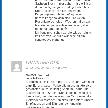
Sachsen. Noch immer gehen mir die Bilder
der unzähligen Fjorde und Fjells durch den
Kopf und ich habe mich gestern im
Erzgebirge erst wieder gefragt, warum
unsere Berge so klein sind. Die vielen
Regentage der letzten Wochen haben auch
hier kleine Fjorde entstehen lassen, aber
eben nur ganz kleine 🙂
Ich freue mich schon auf die Wiederholung
im nächsten Jahr und wünsche dir ein
schönes Wochenende!
FRANK UND GABI
13. Juli 2012 at 16:30
•
Antworten
Hallo Almoto- Team,
liebe Mitfahrer,
Bernd hatte richtig Spaß bei der Arbeit und wir hatten
dank Eurer präzisen Vorbereitung und mit Herzblut
gestalteten Reise so richtig Spaß im Urlaub. Die
Beschreibung in Superlativen für die norwegische
Landschaft, die Erlebnisse mit der Gruppe und die
Vielfalt der gefahrenen Strecken trifft einfach unsere
Empfindungen und Erinnerungen und wird
unvergesslich bleiben.