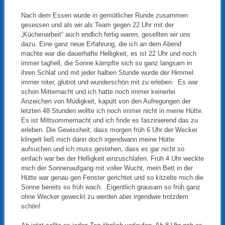
Nach dem Essen wurde in gemütlicher Runde zusammen
gesessen und als wir als Team gegen 22 Uhr mit der
„Küchenarbeit“ auch endlich fertig waren, gesellten wir uns
dazu. Eine ganz neue Erfahrung, die ich an dem Abend
machte war die dauerhafte Helligkeit, es ist 22 Uhr und noch
immer taghell, die Sonne kämpfte sich so ganz langsam in
ihren Schlaf und mit jeder halben Stunde wurde der Himmel
immer roter, glutrot und wunderschön mit zu erleben. Es war
schon Mitternacht und ich hatte noch immer keinerlei
Anzeichen von Müdigkeit, kaputt von den Aufregungen der
letzten 48 Stunden wollte ich noch immer nicht in meine Hütte.
Es ist Mittsommernacht und ich finde es faszinierend das zu
erleben. Die Gewissheit, dass morgen früh 6 Uhr der Wecker
klingelt ließ mich dann doch irgendwann meine Hütte
aufsuchen und ich muss gestehen, dass es gar nicht so
einfach war bei der Helligkeit einzuschlafen. Früh 4 Uhr weckte
mich der Sonnenaufgang mit voller Wucht, mein Bett in der
Hütte war genau gen Fenster gerichtet und so kitzelte mich die
Sonne bereits so früh wach. Eigentlich grausam so früh ganz
ohne Wecker geweckt zu werden aber irgendwie trotzdem
schön!