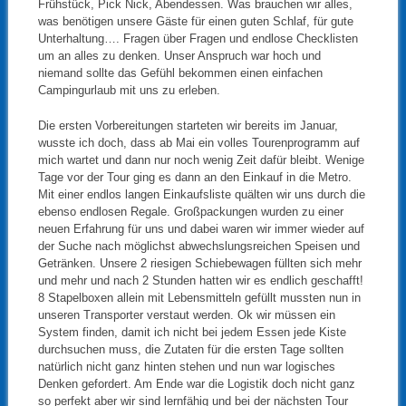
Frühstück, Pick Nick, Abendessen. Was brauchen wir alles,
was benötigen unsere Gäste für einen guten Schlaf, für gute
Unterhaltung…. Fragen über Fragen und endlose Checklisten
um an alles zu denken. Unser Anspruch war hoch und
niemand sollte das Gefühl bekommen einen einfachen
Campingurlaub mit uns zu erleben.
Die ersten Vorbereitungen starteten wir bereits im Januar,
wusste ich doch, dass ab Mai ein volles Tourenprogramm auf
mich wartet und dann nur noch wenig Zeit dafür bleibt. Wenige
Tage vor der Tour ging es dann an den Einkauf in die Metro.
Mit einer endlos langen Einkaufsliste quälten wir uns durch die
ebenso endlosen Regale. Großpackungen wurden zu einer
neuen Erfahrung für uns und dabei waren wir immer wieder auf
der Suche nach möglichst abwechslungsreichen Speisen und
Getränken. Unsere 2 riesigen Schiebewagen füllten sich mehr
und mehr und nach 2 Stunden hatten wir es endlich geschafft!
8 Stapelboxen allein mit Lebensmitteln gefüllt mussten nun in
unseren Transporter verstaut werden. Ok wir müssen ein
System finden, damit ich nicht bei jedem Essen jede Kiste
durchsuchen muss, die Zutaten für die ersten Tage sollten
natürlich nicht ganz hinten stehen und nun war logisches
Denken gefordert. Am Ende war die Logistik doch nicht ganz
so perfekt aber wir sind lernfähig und bei der nächsten Tour