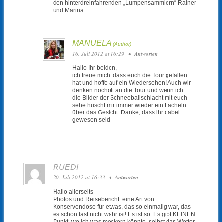
den hinterdreinfahrenden „Lumpensammlern“ Rainer
und Marina.
MANUELA
16. Juli 2012 at 16:29
•
Antworten
Hallo Ihr beiden,
ich freue mich, dass euch die Tour gefallen
hat und hoffe auf ein Wiedersehen! Auch wir
denken nochoft an die Tour und wenn ich
die Bilder der Schneeballschlacht mit euch
sehe huscht mir immer wieder ein Lächeln
über das Gesicht. Danke, dass ihr dabei
gewesen seid!
RUEDI
20. Juli 2012 at 16:33
•
Antworten
Hallo allerseits
Photos und Reisebericht: eine Art von
Konservendose für etwas, das so einmalig war, das
es schon fast nicht wahr ist! Es ist so: Es gibt KEINEN
Punkt, wo ich was meckern könnte, selbst das Wetter