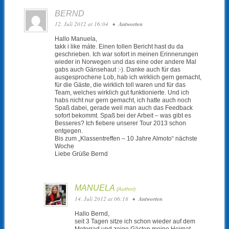
BERND
12. Juli 2012 at 16:04
•
Antworten
Hallo Manuela,
takk i like máte. Einen tollen Bericht hast du da
geschrieben. Ich war sofort in meinen Erinnerungen
wieder in Norwegen und das eine oder andere Mal
gabs auch Gänsehaut :-). Danke auch für das
ausgesprochene Lob, hab ich wirklich gern gemacht,
für die Gäste, die wirklich toll waren und für das
Team, welches wirklich gut funktionierte. Und ich
habs nicht nur gern gemacht, ich hatte auch noch
Spaß dabei, gerade weil man auch das Feedback
sofort bekommt. Spaß bei der Arbeit – was gibt es
Besseres? Ich fiebere unserer Tour 2013 schon
entgegen.
Bis zum „Klassentreffen – 10 Jahre Almoto“ nächste
Woche
Liebe Grüße Bernd
MANUELA
14. Juli 2012 at 06:18
•
Antworten
Hallo Bernd,
seit 3 Tagen sitze ich schon wieder auf dem
Motorrad und zeige Gästen meine Heimat