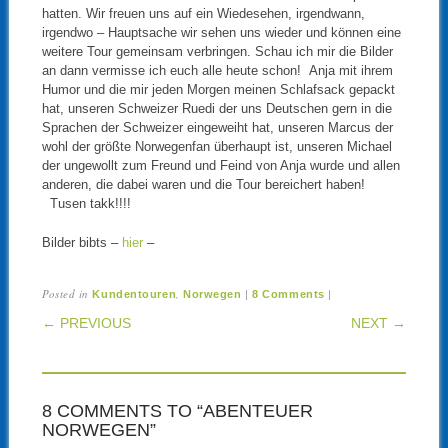
hatten. Wir freuen uns auf ein Wiedesehen, irgendwann,
irgendwo – Hauptsache wir sehen uns wieder und können eine
weitere Tour gemeinsam verbringen. Schau ich mir die Bilder
an dann vermisse ich euch alle heute schon! Anja mit ihrem
Humor und die mir jeden Morgen meinen Schlafsack gepackt
hat, unseren Schweizer Ruedi der uns Deutschen gern in die
Sprachen der Schweizer eingeweiht hat, unseren Marcus der
wohl der größte Norwegenfan überhaupt ist, unseren Michael
der ungewollt zum Freund und Feind von Anja wurde und allen
anderen, die dabei waren und die Tour bereichert haben!
Tusen takk!!!!
Bilder bibts –
hier
–
Posted in
,
|
|
Kundentouren
Norwegen
8 Comments
POST NAVIGATION
← PREVIOUS
NEXT →
8 COMMENTS TO “ABENTEUER
NORWEGEN”