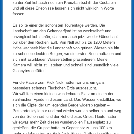
zu der Zeit lief auch noch ein Kreuzfahrtschiff der Costa ein
und all diese Erlebnisse lassen sich nicht wirklich in Worte
fassen.
Es sollte einer der schönsten Tourentage werden. Die
Landschaft um den Geirangerfjord ist so wechselhaft und
unvergleichlich schön, dass mir auch jetzt wieder Gänsehaut
pur über den Rücken läuft. Von Null auf bis zu 1200 Metern
Höhe wechselt hier die Landschaft von grünen Wiesen bis hin
zu schneebedeckten Bergen, wo die ersten Seen auftauen und
sich mit azurblauen Wasserstellen präsentieren. Meine
Kamera will nicht still stehen und schnell sind unendlich viele
Gigabytes gefüttert.
Für die Pause zum Pick Nick hatten wir uns ein ganz
besonders schönes Fleckchen Erde ausgesucht.
Wir wählten einen kleinen wunderbaren Platz an einem der
zahlreichen Fjorde in diesem Land. Das Wasser kristallklar, wo
sich die Gipfel der umliegenden Berge widerspiegelten –
Postkartenidylle pur und mal wieder war ich selber hin und weg
von der Schönheit und der Ruhe dieses Ortes. Heute hatten
wir etwas mehr Zeit diesen wundervollen Pausenplatz zu
genießen, die Gruppe hatte im Gegensatz zu uns 100 km
mehr zu fahren bis zur Pick Nick Stelle. 1 Stunde später war