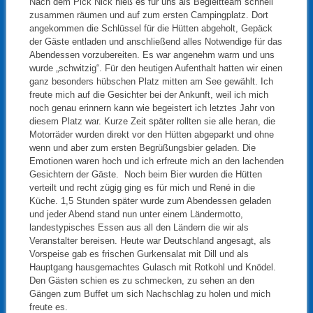
Nach dem Pick Nick hieß es für uns als Begleitteam schnell
zusammen räumen und auf zum ersten Campingplatz. Dort
angekommen die Schlüssel für die Hütten abgeholt, Gepäck
der Gäste entladen und anschließend alles Notwendige für das
Abendessen vorzubereiten. Es war angenehm warm und uns
wurde „schwitzig“. Für den heutigen Aufenthalt hatten wir einen
ganz besonders hübschen Platz mitten am See gewählt. Ich
freute mich auf die Gesichter bei der Ankunft, weil ich mich
noch genau erinnern kann wie begeistert ich letztes Jahr von
diesem Platz war. Kurze Zeit später rollten sie alle heran, die
Motorräder wurden direkt vor den Hütten abgeparkt und ohne
wenn und aber zum ersten Begrüßungsbier geladen. Die
Emotionen waren hoch und ich erfreute mich an den lachenden
Gesichtern der Gäste. Noch beim Bier wurden die Hütten
verteilt und recht zügig ging es für mich und René in die
Küche. 1,5 Stunden später wurde zum Abendessen geladen
und jeder Abend stand nun unter einem Ländermotto,
landestypisches Essen aus all den Ländern die wir als
Veranstalter bereisen. Heute war Deutschland angesagt, als
Vorspeise gab es frischen Gurkensalat mit Dill und als
Hauptgang hausgemachtes Gulasch mit Rotkohl und Knödel.
Den Gästen schien es zu schmecken, zu sehen an den
Gängen zum Buffet um sich Nachschlag zu holen und mich
freute es.