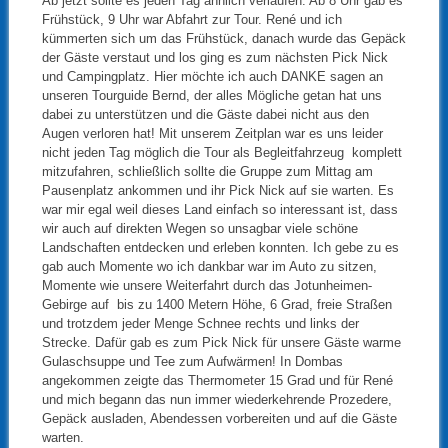
Ab jetzt sollte es jeden Tag ähnlich verlaufen. Ab 8 Uhr gab es
Frühstück, 9 Uhr war Abfahrt zur Tour. René und ich
kümmerten sich um das Frühstück, danach wurde das Gepäck
der Gäste verstaut und los ging es zum nächsten Pick Nick
und Campingplatz. Hier möchte ich auch DANKE sagen an
unseren Tourguide Bernd, der alles Mögliche getan hat uns
dabei zu unterstützen und die Gäste dabei nicht aus den
Augen verloren hat! Mit unserem Zeitplan war es uns leider
nicht jeden Tag möglich die Tour als Begleitfahrzeug komplett
mitzufahren, schließlich sollte die Gruppe zum Mittag am
Pausenplatz ankommen und ihr Pick Nick auf sie warten. Es
war mir egal weil dieses Land einfach so interessant ist, dass
wir auch auf direkten Wegen so unsagbar viele schöne
Landschaften entdecken und erleben konnten. Ich gebe zu es
gab auch Momente wo ich dankbar war im Auto zu sitzen,
Momente wie unsere Weiterfahrt durch das Jotunheimen-
Gebirge auf bis zu 1400 Metern Höhe, 6 Grad, freie Straßen
und trotzdem jeder Menge Schnee rechts und links der
Strecke. Dafür gab es zum Pick Nick für unsere Gäste warme
Gulaschsuppe und Tee zum Aufwärmen! In Dombas
angekommen zeigte das Thermometer 15 Grad und für René
und mich begann das nun immer wiederkehrende Prozedere,
Gepäck ausladen, Abendessen vorbereiten und auf die Gäste
warten.