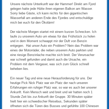
Unsere nächste Unterkunft war der Hammer! Direkt am Fjord
gelegen hatte jede Hütte ihren eigenen Balkon am Wasser.
Sorry liebe Gäste, ich kann nichts für den gigantischen
Wasserfall am anderen Ende des Fjordes und entschuldige
mich bei euch für den Ökolärm!
Der nächste Morgen startet mit einem kurzen Schrecken. Ich
laufe zu unserem Auto um etwas für das Frühstück zu holen
und in dem Moment schwappt mir der Duft von Benzin
entgegen. Hat unser Auto ein Problem? Nein das Problem war
eines der Motorräder, die neben unserem Auto parkten und
eine riesige Benzinlache machte sich breit. Der Verursacher
war schnell gefunden und damit auch die Ursache, ein
Problem mit dem Vergaser, was sich zum Glück schnell
beheben lies.
Ein neuer Tag und eine neue Herausforderung für uns. Der
heutige Pick Nick Platz war ein Platz der nach unseren
Erfahrungen ein ruhiger Platz war, so war es auch bei unserer
Ankunft. Kein Mensch weit und breit und wir hatten noch 1
Stunde Zeit bis zur Ankunft der Gruppe. 30 Minuten später
hielt hier ein schwedischer Reisebus, Sekunden später
öffneten sich die Türen des Busses und gefühlte 100 Chinesen