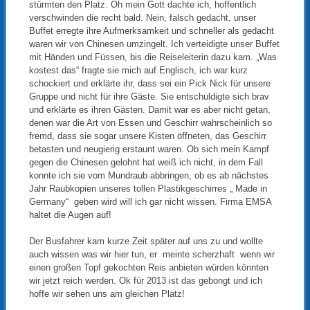
stürmten den Platz. Oh mein Gott dachte ich, hoffentlich
verschwinden die recht bald. Nein, falsch gedacht, unser
Buffet erregte ihre Aufmerksamkeit und schneller als gedacht
waren wir von Chinesen umzingelt. Ich verteidigte unser Buffet
mit Händen und Füssen, bis die Reiseleiterin dazu kam. „Was
kostest das“ fragte sie mich auf Englisch, ich war kurz
schockiert und erklärte ihr, dass sei ein Pick Nick für unsere
Gruppe und nicht für ihre Gäste. Sie entschuldigte sich brav
und erklärte es ihren Gästen. Damit war es aber nicht getan,
denen war die Art von Essen und Geschirr wahrscheinlich so
fremd, dass sie sogar unsere Kisten öffneten, das Geschirr
betasten und neugierig erstaunt waren. Ob sich mein Kampf
gegen die Chinesen gelohnt hat weiß ich nicht, in dem Fall
konnte ich sie vom Mundraub abbringen, ob es ab nächstes
Jahr Raubkopien unseres tollen Plastikgeschirres „ Made in
Germany“ geben wird will ich gar nicht wissen. Firma EMSA
haltet die Augen auf!
Der Busfahrer kam kurze Zeit später auf uns zu und wollte
auch wissen was wir hier tun, er meinte scherzhaft wenn wir
einen großen Topf gekochten Reis anbieten würden könnten
wir jetzt reich werden. Ok für 2013 ist das gebongt und ich
hoffe wir sehen uns am gleichen Platz!