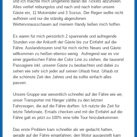
und ich machte mich umgehend daran die Tickets abzuholen.
Alles verlief reibungslos und nach und nach trafen unsere
Gäste ein, 11 Motorräder und 3 Sozius. Der Regen wollte nicht
aufhören und nur die ständig abgerufenen
Wettervorausschauen auf meinem Handy ließen mich hoffen.
Es waren für mich persönlich 2 spannende und aufregende
Stunden von der Ankunft der Gäste bis zur Einfahrt auf die
Fähre. Auslandstouren sind für mich nichts Neues und Gäste
willkommen zu heißen ebenso wenig. Aufregend war es vor
einer gigantischen Fähre der Color Line zu stehen, die tausend
Passagiere inkl. unserer Gäste zu beobachten und dabei zu
sehen wie sehr sich jeder auf seinen Urlaub freut. Urlaub ist
die schönste Zeit des Jahres und da sollte einfach alles
passen.
Unsere Gruppe war wesentlich schneller auf der Fähre wie wir,
unser Transporter mit Hänger zählte zu den letzten
Fahrzeugen, die auf die Fähre durften. Ich nutzte die Zeit für
letzte Telefonate, Emails checken und mit der Einfahrt auf die
Fähre galt es jetzt zu 100% eine tolle Tour hinzubekommen.
Das erste Problem kam schneller als wir gedacht hatten,
gerade auf der Fähre eingefahren, den Motor ausgestellt kam