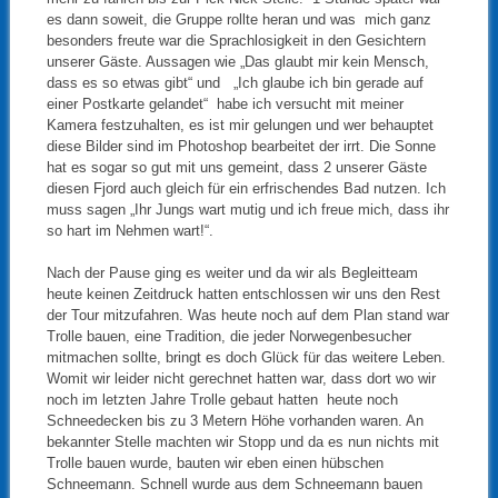
es dann soweit, die Gruppe rollte heran und was mich ganz
besonders freute war die Sprachlosigkeit in den Gesichtern
unserer Gäste. Aussagen wie „Das glaubt mir kein Mensch,
dass es so etwas gibt“ und „Ich glaube ich bin gerade auf
einer Postkarte gelandet“ habe ich versucht mit meiner
Kamera festzuhalten, es ist mir gelungen und wer behauptet
diese Bilder sind im Photoshop bearbeitet der irrt. Die Sonne
hat es sogar so gut mit uns gemeint, dass 2 unserer Gäste
diesen Fjord auch gleich für ein erfrischendes Bad nutzen. Ich
muss sagen „Ihr Jungs wart mutig und ich freue mich, dass ihr
so hart im Nehmen wart!“.
Nach der Pause ging es weiter und da wir als Begleitteam
heute keinen Zeitdruck hatten entschlossen wir uns den Rest
der Tour mitzufahren. Was heute noch auf dem Plan stand war
Trolle bauen, eine Tradition, die jeder Norwegenbesucher
mitmachen sollte, bringt es doch Glück für das weitere Leben.
Womit wir leider nicht gerechnet hatten war, dass dort wo wir
noch im letzten Jahre Trolle gebaut hatten heute noch
Schneedecken bis zu 3 Metern Höhe vorhanden waren. An
bekannter Stelle machten wir Stopp und da es nun nichts mit
Trolle bauen wurde, bauten wir eben einen hübschen
Schneemann. Schnell wurde aus dem Schneemann bauen