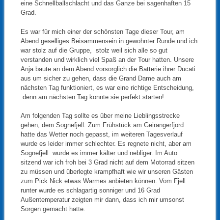
eine Schnellballschlacht und das Ganze bei sagenhaften 15
Grad.
Es war für mich einer der schönsten Tage dieser Tour, am
Abend geselliges Beisammensein in gewohnter Runde und ich
war stolz auf die Gruppe, stolz weil sich alle so gut
verstanden und wirklich viel Spaß an der Tour hatten. Unsere
Anja baute an dem Abend vorsorglich die Batterie ihrer Ducati
aus um sicher zu gehen, dass die Grand Dame auch am
nächsten Tag funktioniert, es war eine richtige Entscheidung,
denn am nächsten Tag konnte sie perfekt starten!
Am folgenden Tag sollte es über meine Lieblingsstrecke
gehen, dem Sognefjell. Zum Frühstück am Geirangerfjord
hatte das Wetter noch gepasst, im weiteren Tagesverlauf
wurde es leider immer schlechter. Es regnete nicht, aber am
Sognefjell wurde es immer kälter und nebliger. Im Auto
sitzend war ich froh bei 3 Grad nicht auf dem Motorrad sitzen
zu müssen und überlegte krampfhaft wie wir unseren Gästen
zum Pick Nick etwas Warmes anbieten können. Vom Fjell
runter wurde es schlagartig sonniger und 16 Grad
Außentemperatur zeigten mir dann, dass ich mir umsonst
Sorgen gemacht hatte.