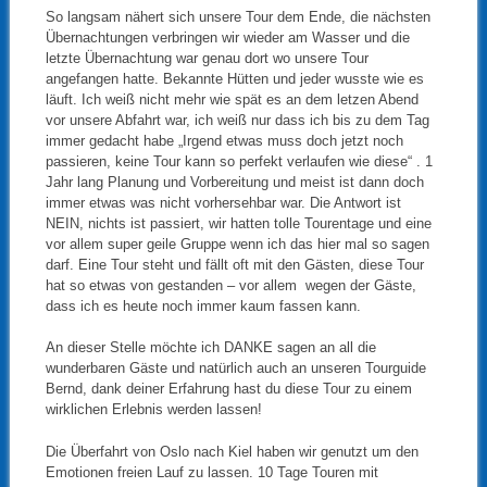
So langsam nähert sich unsere Tour dem Ende, die nächsten
Übernachtungen verbringen wir wieder am Wasser und die
letzte Übernachtung war genau dort wo unsere Tour
angefangen hatte. Bekannte Hütten und jeder wusste wie es
läuft. Ich weiß nicht mehr wie spät es an dem letzen Abend
vor unsere Abfahrt war, ich weiß nur dass ich bis zu dem Tag
immer gedacht habe „Irgend etwas muss doch jetzt noch
passieren, keine Tour kann so perfekt verlaufen wie diese“ . 1
Jahr lang Planung und Vorbereitung und meist ist dann doch
immer etwas was nicht vorhersehbar war. Die Antwort ist
NEIN, nichts ist passiert, wir hatten tolle Tourentage und eine
vor allem super geile Gruppe wenn ich das hier mal so sagen
darf. Eine Tour steht und fällt oft mit den Gästen, diese Tour
hat so etwas von gestanden – vor allem wegen der Gäste,
dass ich es heute noch immer kaum fassen kann.
An dieser Stelle möchte ich DANKE sagen an all die
wunderbaren Gäste und natürlich auch an unseren Tourguide
Bernd, dank deiner Erfahrung hast du diese Tour zu einem
wirklichen Erlebnis werden lassen!
Die Überfahrt von Oslo nach Kiel haben wir genutzt um den
Emotionen freien Lauf zu lassen. 10 Tage Touren mit