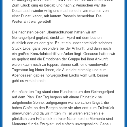
Zum Glück ging es bergab und nach 2 Versuchen war die
Ducati auch wieder willig und machte sich, wie man es von
einer Ducati kennt, mit lautem Rasseln bemerkbar. Die
Weiterfahrt war gerettet!
Die nächsten beiden Übernachtungen hatten wir am
Geirangerfjord geplant, direkt am Fjord mit dem besten
Ausblick den es dort gibt. Es ist ein unbeschreiblich schönes
Stück Erde, ganz besonders bei der Ankunft und dann noch
ein großes Kreuzfahrtschiff vor Anker liegt. Genauso hatten wir
es geplant und die Emotionen der Gruppe bei ihrer Ankunft
waren kaum noch zu toppen. Sonne satt, eine wundervolle
Tagestour lag hinter ihnen, die Aussicht einmalig und zum
Abendessen gab es norwegischen Lachs vom Grill, besser
geht es wirklich nicht!
Am nächsten Tag stand eine Rundreise um den Geirangerfjord
auf dem Plan. Der Tag begann mit einem Frühstück bei
aufgehender Sonne, aufgegangen war sie schon längst, die
hohen Gipfel an den Bergen hatte sie aber erst zum Frühstück
überwunden und da wir mitten im Tal waren erschien sie
pünktlich zum Frühstück in freier Natur, solche Momente sind
Momente für die Ewigkeit und einfach unvergesslich! Genau