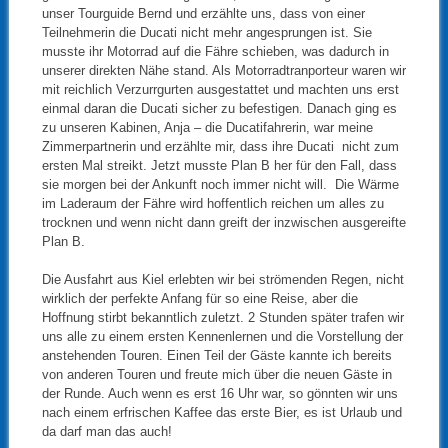
unser Tourguide Bernd und erzählte uns, dass von einer
Teilnehmerin die Ducati nicht mehr angesprungen ist. Sie
musste ihr Motorrad auf die Fähre schieben, was dadurch in
unserer direkten Nähe stand. Als Motorradtranporteur waren wir
mit reichlich Verzurrgurten ausgestattet und machten uns erst
einmal daran die Ducati sicher zu befestigen. Danach ging es
zu unseren Kabinen, Anja – die Ducatifahrerin, war meine
Zimmerpartnerin und erzählte mir, dass ihre Ducati nicht zum
ersten Mal streikt. Jetzt musste Plan B her für den Fall, dass
sie morgen bei der Ankunft noch immer nicht will. Die Wärme
im Laderaum der Fähre wird hoffentlich reichen um alles zu
trocknen und wenn nicht dann greift der inzwischen ausgereifte
Plan B.
Die Ausfahrt aus Kiel erlebten wir bei strömenden Regen, nicht
wirklich der perfekte Anfang für so eine Reise, aber die
Hoffnung stirbt bekanntlich zuletzt. 2 Stunden später trafen wir
uns alle zu einem ersten Kennenlernen und die Vorstellung der
anstehenden Touren. Einen Teil der Gäste kannte ich bereits
von anderen Touren und freute mich über die neuen Gäste in
der Runde. Auch wenn es erst 16 Uhr war, so gönnten wir uns
nach einem erfrischen Kaffee das erste Bier, es ist Urlaub und
da darf man das auch!