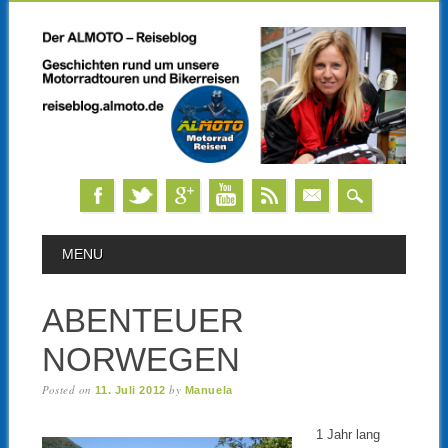
Skip
MAIN MENU
MENU
to
content
ABENTEUER
NORWEGEN
Posted on
by
11. Juli 2012
Manuela
1 Jahr lang