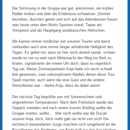
Die Stimmung in der Gruppe war gut, ankommen, ein kühles
Radler trinken und über die Erlebnisse schwatzen. Zimmer
beziehen, duschen gehen und sich auf das Abendessen freuen
was heute unter dem Motto Spanien stand, Tapas als
Vorspeise und als Hauptgang andalusisches Hühnchen.
Wir kamen immer nördlicher mit unseren Touren und damit
verbunden auch eine immer länger anhaltende Helligkeit des
Tages. Es gefiel mir, dass es hier nicht dunkel wurde, schwer
wurde es nur so weit nach Mitternacht den Weg ins Bett zu
finden, signalisierte die innere Uhr doch, dass es eigentlich
Tag sei. Meine Zimmerpartnerin Anja hatte ich recht schnell
lieb gewonnen, zwei unkomplizierte Mädels denen diese Tour
Spaß machte, auch wenn die eine Gast und die andere
Dienstleister war – danke Anja, dass du dabei warst!
Der nächste Tag begrüßte uns mit Sonnenschein und
angenehmen Temperaturen. Nach dem Frühstück wurde das
Gepäck verladen und nach einem kurzen Briefing wollte die
Gruppe starten, wollte… Wer nicht wollte war die Ducati
unserer Anja, klick, klick mehr gab sie nicht von sich! Die
technisch bewanderten Jungs machten sich umgehend an die
Bewältigung des Problems, am Ende half nur das Anschieben.