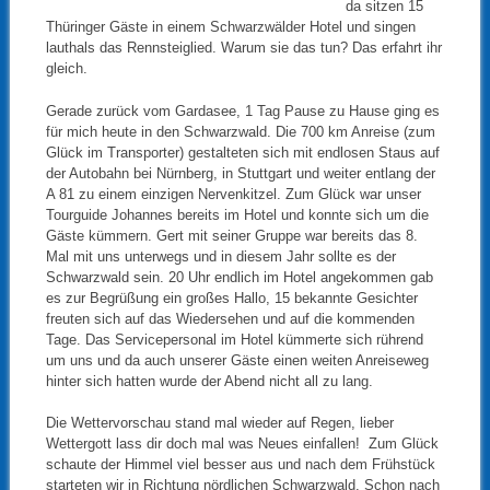
da sitzen 15
Thüringer Gäste in einem Schwarzwälder Hotel und singen
lauthals das Rennsteiglied. Warum sie das tun? Das erfahrt ihr
gleich.
Gerade zurück vom Gardasee, 1 Tag Pause zu Hause ging es
für mich heute in den Schwarzwald. Die 700 km Anreise (zum
Glück im Transporter) gestalteten sich mit endlosen Staus auf
der Autobahn bei Nürnberg, in Stuttgart und weiter entlang der
A 81 zu einem einzigen Nervenkitzel. Zum Glück war unser
Tourguide Johannes bereits im Hotel und konnte sich um die
Gäste kümmern. Gert mit seiner Gruppe war bereits das 8.
Mal mit uns unterwegs und in diesem Jahr sollte es der
Schwarzwald sein. 20 Uhr endlich im Hotel angekommen gab
es zur Begrüßung ein großes Hallo, 15 bekannte Gesichter
freuten sich auf das Wiedersehen und auf die kommenden
Tage. Das Servicepersonal im Hotel kümmerte sich rührend
um uns und da auch unserer Gäste einen weiten Anreiseweg
hinter sich hatten wurde der Abend nicht all zu lang.
Die Wettervorschau stand mal wieder auf Regen, lieber
Wettergott lass dir doch mal was Neues einfallen! Zum Glück
schaute der Himmel viel besser aus und nach dem Frühstück
starteten wir in Richtung nördlichen Schwarzwald. Schon nach