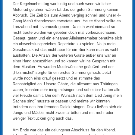
Der Kegelnachmittag war lustig und auch wenn wir lieber
Motorrad gefahren wären tat das der guten Stimmung keinen
Abbruch. Die Zeit bis zum Abend verging schnell und unser 4-
Gang Menü Abendessen erwartete uns. Heute Abend sollte es
Tanzabend mit Livemusik geben. Da sich wohl niemand so
recht traute wurden wir gebeten doch mal vorbeizuschauen.
Gesagt, getan und ein einsamer Alleinunterhalter bemühte sich
ein abwechslungsreiches Repertoire zu spielen. Na ja mein
Geschmack ist das nicht aber für ein Bier kann man es wohl
aushalten. Die Anzahl der weiteren Gäste außer uns war an
einer Hand abzuzählen und so kamen wir ins Gespräch mit
dem Musiker. Es wurden Musikwünsche geäußert und der
„Holzmichel“ sorgte für ein erstes Stimmungshoch. Jetzt
wurde noch eins drauf gesetzt und er stimmte das
Rennsteiglied an. Unsere Gäste, die allesamt aus Thüringen
waren, konnten sehr innig mitsingen und scheinbar hatten alle
viel Freude damit. Bei dem Wunsch nach dem Lied „Sing mein
Sachse sing“ musste er passen und meinte wir könnten
trotzdem den ihm fremden Dialekt singen. Dazu ließen sich die
Jungs und Mädels nicht zweimal bitten und mit mehr oder
weniger Textlücken ging auch das.
Am Ende war das ein gelungener Abschluss für den Abend.