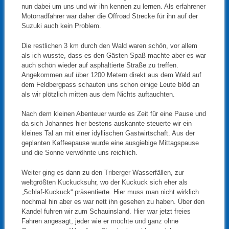
nun dabei um uns und wir ihn kennen zu lernen. Als erfahrener
Motorradfahrer war daher die Offroad Strecke für ihn auf der
Suzuki auch kein Problem.
Die restlichen 3 km durch den Wald waren schön, vor allem
als ich wusste, dass es den Gästen Spaß machte aber es war
auch schön wieder auf asphaltierte Straße zu treffen.
Angekommen auf über 1200 Metern direkt aus dem Wald auf
dem Feldbergpass schauten uns schon einige Leute blöd an
als wir plötzlich mitten aus dem Nichts auftauchten.
Nach dem kleinen Abenteuer wurde es Zeit für eine Pause und
da sich Johannes hier bestens auskannte steuerte wir ein
kleines Tal an mit einer idyllischen Gastwirtschaft. Aus der
geplanten Kaffeepause wurde eine ausgiebige Mittagspause
und die Sonne verwöhnte uns reichlich.
Weiter ging es dann zu den Triberger Wasserfällen, zur
weltgrößten Kuckucksuhr, wo der Kuckuck sich eher als
„Schlaf-Kuckuck“ präsentierte. Hier muss man nicht wirklich
nochmal hin aber es war nett ihn gesehen zu haben. Über den
Kandel fuhren wir zum Schauinsland. Hier war jetzt freies
Fahren angesagt, jeder wie er mochte und ganz ohne