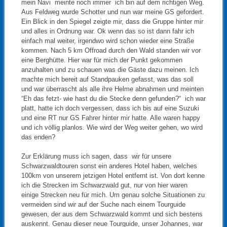
mein Navi meinte noch immer ich bin auf dem richtigen Weg.
Aus Feldweg wurde Schotter und nun war meine GS gefordert.
Ein Blick in den Spiegel zeigte mir, dass die Gruppe hinter mir
und alles in Ordnung war. Ok wenn das so ist dann fahr ich
einfach mal weiter, irgendwo wird schon wieder eine Straße
kommen. Nach 5 km Offroad durch den Wald standen wir vor
eine Berghütte. Hier war für mich der Punkt gekommen
anzuhalten und zu schauen was die Gäste dazu meinen. Ich
machte mich bereit auf Standpauken gefasst, was das soll
und war überrascht als alle ihre Helme abnahmen und meinten
“Eh das fetzt- wie hast du die Stecke denn gefunden?“ ich war
platt, hatte ich doch vergessen, dass ich bis auf eine Suzuki
und eine RT nur GS Fahrer hinter mir hatte. Alle waren happy
und ich völlig planlos. Wie wird der Weg weiter gehen, wo wird
das enden?
Zur Erklärung muss ich sagen, dass wir für unsere
Schwarzwaldtouren sonst ein anderes Hotel haben, welches
100km von unserem jetzigen Hotel entfernt ist. Von dort kenne
ich die Strecken im Schwarzwald gut, nur von hier waren
einige Strecken neu für mich. Um genau solche Situationen zu
vermeiden sind wir auf der Suche nach einem Tourguide
gewesen, der aus dem Schwarzwald kommt und sich bestens
auskennt. Genau dieser neue Tourguide, unser Johannes, war