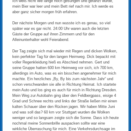
Ich weiß nicht wie lange noch gesungen und getanzt wurde,
mein Bier war leer und mein Bett rief nach mir. Ich werde es
aber ganz sicher morgen früh erfahren.
Der nächste Morgen und nun wusste ich es genau, so viel
später war es gar nicht. 24:00 Uhr waren auch die letzten
Gäste der Gruppe auf ihren Zimmern und für den
Alleinunterhalter wohl Feierabend.
Der Tag zeigte sich mal wieder mit Regen und dicken Wolken,
kein perfekter Tag für den langen Heimweg. Dick bepackt mit
voller Regenkleidung hieß es Abschied nehmen. Gert und
seine Gruppe hatten 600 km Heimweg vor sich, ich 700 km,
allerdings im Auto, was es ein bisschen angenehmer für mich
machte. Ein herzliches „By, By bis zum nächsten Jahr“ und
schon verschwanden sie alle in Richtung Heimat. Ich startete
mein Auto und los ging es auch für mich in Richtung Dresden.
Mein Weg zur Autobahn ging über den Feldbergpass, eisige 4
Grad und Schnee rechts und links der Straße ließen mir einen
kalten Schauer über den Rücken jagen. Wir haben Mitte Juni
und was soll das? 60 km vor Stuttgart wurden die Wolken
weniger und so langsam zeigte sich die Sonne. Dass ich heute
nochmal meine Sonnenbrille auspacken sollte war eine
wirkliche Überraschung für mich. Eine Verkehrsdurchsage im