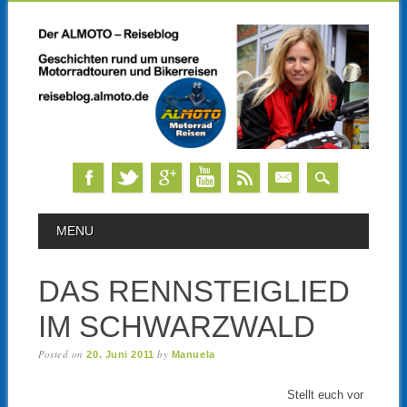
Skip
MAIN MENU
MENU
to
content
DAS RENNSTEIGLIED
IM SCHWARZWALD
Posted on
by
20. Juni 2011
Manuela
Stellt euch vor