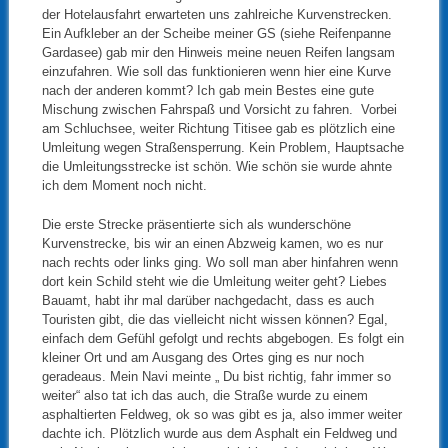
der Hotelausfahrt erwarteten uns zahlreiche Kurvenstrecken.
Ein Aufkleber an der Scheibe meiner GS (siehe Reifenpanne
Gardasee) gab mir den Hinweis meine neuen Reifen langsam
einzufahren. Wie soll das funktionieren wenn hier eine Kurve
nach der anderen kommt? Ich gab mein Bestes eine gute
Mischung zwischen Fahrspaß und Vorsicht zu fahren. Vorbei
am Schluchsee, weiter Richtung Titisee gab es plötzlich eine
Umleitung wegen Straßensperrung. Kein Problem, Hauptsache
die Umleitungsstrecke ist schön. Wie schön sie wurde ahnte
ich dem Moment noch nicht.
Die erste Strecke präsentierte sich als wunderschöne
Kurvenstrecke, bis wir an einen Abzweig kamen, wo es nur
nach rechts oder links ging. Wo soll man aber hinfahren wenn
dort kein Schild steht wie die Umleitung weiter geht? Liebes
Bauamt, habt ihr mal darüber nachgedacht, dass es auch
Touristen gibt, die das vielleicht nicht wissen können? Egal,
einfach dem Gefühl gefolgt und rechts abgebogen. Es folgt ein
kleiner Ort und am Ausgang des Ortes ging es nur noch
geradeaus. Mein Navi meinte „ Du bist richtig, fahr immer so
weiter“ also tat ich das auch, die Straße wurde zu einem
asphaltierten Feldweg, ok so was gibt es ja, also immer weiter
dachte ich. Plötzlich wurde aus dem Asphalt ein Feldweg und