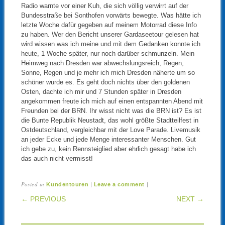
Radio warnte vor einer Kuh, die sich völlig verwirrt auf der
Bundesstraße bei Sonthofen vorwärts bewegte. Was hätte ich
letzte Woche dafür gegeben auf meinem Motorrad diese Info
zu haben. Wer den Bericht unserer Gardaseetour gelesen hat
wird wissen was ich meine und mit dem Gedanken konnte ich
heute, 1 Woche später, nur noch darüber schmunzeln. Mein
Heimweg nach Dresden war abwechslungsreich, Regen,
Sonne, Regen und je mehr ich mich Dresden näherte um so
schöner wurde es. Es geht doch nichts über den goldenen
Osten, dachte ich mir und 7 Stunden später in Dresden
angekommen freute ich mich auf einen entspannten Abend mit
Freunden bei der BRN. Ihr wisst nicht was die BRN ist? Es ist
die Bunte Republik Neustadt, das wohl größte Stadtteilfest in
Ostdeutschland, vergleichbar mit der Love Parade. Livemusik
an jeder Ecke und jede Menge interessanter Menschen. Gut
ich gebe zu, kein Rennsteiglied aber ehrlich gesagt habe ich
das auch nicht vermisst!
Posted in
|
|
Kundentouren
Leave a comment
POST NAVIGATION
← PREVIOUS
NEXT →