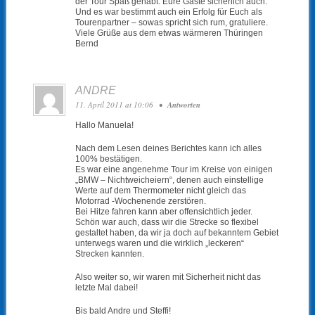
der Tour Spaß gehabt. Eure Gäste sicherlich auch.
Und es war bestimmt auch ein Erfolg für Euch als
Tourenpartner – sowas spricht sich rum, gratuliere.
Viele Grüße aus dem etwas wärmeren Thüringen
Bernd
ANDRE
11. April 2011 at 10:06
•
Antworten
Hallo Manuela!
Nach dem Lesen deines Berichtes kann ich alles
100% bestätigen.
Es war eine angenehme Tour im Kreise von einigen
„BMW – Nichtweicheiern“, denen auch einstellige
Werte auf dem Thermometer nicht gleich das
Motorrad -Wochenende zerstören.
Bei Hitze fahren kann aber offensichtlich jeder.
Schön war auch, dass wir die Strecke so flexibel
gestaltet haben, da wir ja doch auf bekanntem Gebiet
unterwegs waren und die wirklich „leckeren“
Strecken kannten.
Also weiter so, wir waren mit Sicherheit nicht das
letzte Mal dabei!
Bis bald Andre und Steffi!