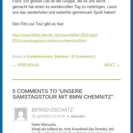
Fazit: Ein großes Lob an die Gruppe, die es uns leicht
gemacht hat einen so wundervollen Tag zu verbringen. Lasst
uns das wiederholen und weiterhin gemeinsam Spaß haben!
Den Film zur Tour gibt es hier:
http://www.bilder.almoto.de/tourenbilder-2011/april-
2011/samstagstour-mit-bmw-chemnitz/film/
Posted in
,
|
|
Kundentouren
Sachsen
5 Comments
POST NAVIGATION
← PREVIOUS
NEXT →
5 COMMENTS TO “UNSERE
SAMSTAGSTOUR MIT BMW CHEMNITZ”
BERND OSCHATZ
10. April 2011 at 18:30
•
Antworten
Hallo Manuela,
klingt als hättest du, trotz Krankheit (du Ärmste), bei