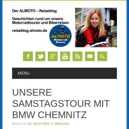
Skip
MAIN MENU
MENU
to
content
UNSERE
SAMSTAGSTOUR MIT
BMW CHEMNITZ
Posted on
by
10. April 2011
Manuela