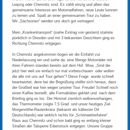
Leipzig oder Chemnitz sind. Es zählt einzig und allein das
gemeinsame Interesse am Motorradfahren, neue Leute kennen
zu lernen und Spaß an einer gemeinsamen Tour zu haben.
Wir „Sächsisten“ werden uns doch gut vertragen!
Mein „Krankentransport“ (siehe Eintrag von gestern) startete
pünktlich in Dresden und mit 3 bekannten Gesichtern ging es
Richtung Chemnitz entgegen.
In Chemnitz angekommen bogen wir die Einfahrt zur
Niederlassung ein und siehe da: eine Menge Motorräder mit
ihren Fahrern standen bereits auf dem Hof. Wow, „Sind die
jetzt hier weil sie einfach nur mal vorbeischauen oder wollen
die alle mit uns auf Tour gehen“? Diese Frage wurde schnell
beantwortet, denn bei der Begrüßung stellte sich heraus, dass
der Großteil war hier wegen unserer Tour. Freude! Schnell noch
einen Kaffee bestellt, alle Formalitäten geklärt und nach dem
Briefing ging es los. Der Himmel ziemlich wolkenverhangen,
das Thermometer zeigte 7,5 Grad und unser heutiges Ziel
Morgenröthe-Rautenkranz (bekannt als kältester Ort
Deutschlands) war wirklich nichts für „Schönwetterfahrer“.
Raus aus Chemnitz und schon bald ging es entlang kleiner
Straßen der Talsperre Eibenstock entgegen. Unsere Gruppe