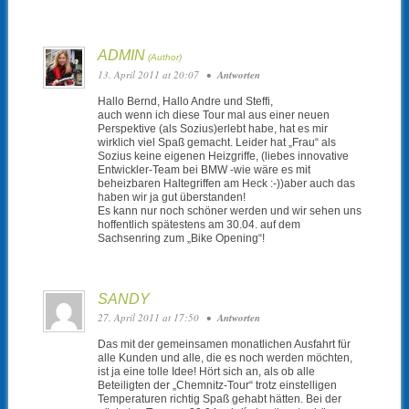
ADMIN
13. April 2011 at 20:07
•
Antworten
Hallo Bernd, Hallo Andre und Steffi,
auch wenn ich diese Tour mal aus einer neuen
Perspektive (als Sozius)erlebt habe, hat es mir
wirklich viel Spaß gemacht. Leider hat „Frau“ als
Sozius keine eigenen Heizgriffe, (liebes innovative
Entwickler-Team bei BMW -wie wäre es mit
beheizbaren Haltegriffen am Heck :-))aber auch das
haben wir ja gut überstanden!
Es kann nur noch schöner werden und wir sehen uns
hoffentlich spätestens am 30.04. auf dem
Sachsenring zum „Bike Opening“!
SANDY
27. April 2011 at 17:50
•
Antworten
Das mit der gemeinsamen monatlichen Ausfahrt für
alle Kunden und alle, die es noch werden möchten,
ist ja eine tolle Idee! Hört sich an, als ob alle
Beteiligten der „Chemnitz-Tour“ trotz einstelligen
Temperaturen richtig Spaß gehabt hätten. Bei der