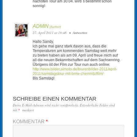
nächsten Tour am 30.04. wird´s bestimmt schön
sonnig!
ADMIN
27. April 2011 at 19:46
•
Antworten
Hallo Sandy,
ich gehe mal ganz stark davon aus, dass die
Temperaturen am kommenden Samstag weit mehr
zu bieten haben als am 09. April und freue mich auf
all die neuen Bekanntschaften auf dem Sachsenring.
Übrigens ist der Film zur Tour nun auch online:
http://www.bilder.almoto.de/tourenbilder-2011/april-
2011/samstagstour-mit-bmw-chemnitz/film/
Bis Samstag!
SCHREIBE EINEN KOMMENTAR
Deine E-Mail-Adresse wird nicht veröffentlicht.
Erforderliche Felder sind
mit
*
markiert
KOMMENTAR
*