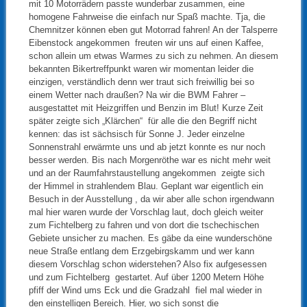
mit 10 Motorrädern passte wunderbar zusammen, eine
homogene Fahrweise die einfach nur Spaß machte. Tja, die
Chemnitzer können eben gut Motorrad fahren! An der Talsperre
Eibenstock angekommen freuten wir uns auf einen Kaffee,
schon allein um etwas Warmes zu sich zu nehmen. An diesem
bekannten Bikertreffpunkt waren wir momentan leider die
einzigen, verständlich denn wer traut sich freiwillig bei so
einem Wetter nach draußen? Na wir die BWM Fahrer –
ausgestattet mit Heizgriffen und Benzin im Blut! Kurze Zeit
später zeigte sich „Klärchen“ für alle die den Begriff nicht
kennen: das ist sächsisch für Sonne J. Jeder einzelne
Sonnenstrahl erwärmte uns und ab jetzt konnte es nur noch
besser werden. Bis nach Morgenröthe war es nicht mehr weit
und an der Raumfahrstaustellung angekommen zeigte sich
der Himmel in strahlendem Blau. Geplant war eigentlich ein
Besuch in der Ausstellung , da wir aber alle schon irgendwann
mal hier waren wurde der Vorschlag laut, doch gleich weiter
zum Fichtelberg zu fahren und von dort die tschechischen
Gebiete unsicher zu machen. Es gäbe da eine wunderschöne
neue Straße entlang dem Erzgebirgskamm und wer kann
diesem Vorschlag schon widerstehen? Also fix aufgesessen
und zum Fichtelberg gestartet. Auf über 1200 Metern Höhe
pfiff der Wind ums Eck und die Gradzahl fiel mal wieder in
den einstelligen Bereich. Hier, wo sich sonst die