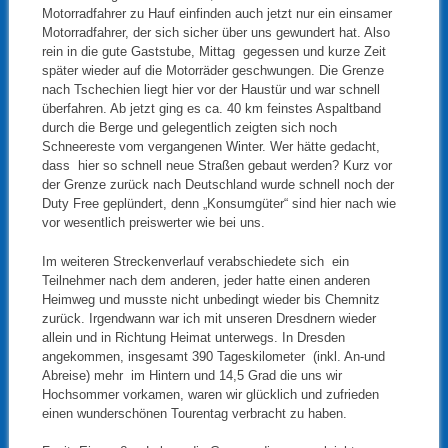
Motorradfahrer zu Hauf einfinden auch jetzt nur ein einsamer
Motorradfahrer, der sich sicher über uns gewundert hat. Also
rein in die gute Gaststube, Mittag gegessen und kurze Zeit
später wieder auf die Motorräder geschwungen. Die Grenze
nach Tschechien liegt hier vor der Haustür und war schnell
überfahren. Ab jetzt ging es ca. 40 km feinstes Aspaltband
durch die Berge und gelegentlich zeigten sich noch
Schneereste vom vergangenen Winter. Wer hätte gedacht,
dass hier so schnell neue Straßen gebaut werden? Kurz vor
der Grenze zurück nach Deutschland wurde schnell noch der
Duty Free geplündert, denn „Konsumgüter“ sind hier nach wie
vor wesentlich preiswerter wie bei uns.
Im weiteren Streckenverlauf verabschiedete sich ein
Teilnehmer nach dem anderen, jeder hatte einen anderen
Heimweg und musste nicht unbedingt wieder bis Chemnitz
zurück. Irgendwann war ich mit unseren Dresdnern wieder
allein und in Richtung Heimat unterwegs. In Dresden
angekommen, insgesamt 390 Tageskilometer (inkl. An-und
Abreise) mehr im Hintern und 14,5 Grad die uns wir
Hochsommer vorkamen, waren wir glücklich und zufrieden
einen wunderschönen Tourentag verbracht zu haben.