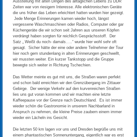
Ausstellung mit alten Dingen des alltäglichen Lebens zu DDR
Zeiten war von riesigem Interesse. Alle elektronischen Geräte
die uns früher das Leben erleichtert hatten wurden hier gezeigt.
Jede Menge Erinnerungen kamen wieder hoch, längst
vergessene Waschmaschinen oder Radios, Computer oder gar
Küchengeräte die wir schon seit Jahren aus unseren Köpfen
verdrängt haben sorgten für reichlich Gesprächsstoff. Der
Satz „ Weißt du noch- damals…..“ wurde hier wohl sehr oft
gesagt. Sicher hätte der eine oder andere Teilnehmer der Tour
hier noch gern stundenlang in alten Erinnerungen geschwellt,
wir mussten weiter. Ein kurzer Tankstopp und die Gruppe
bewegte sich weiter in Richtung Tschechien.
Das Wetter meinte es gut mit uns, die Straßen waren perfekt
und schon bald erreichten wir den Grenzübergang im Zittauer
Gebirge. Der wenige Verkehr auf den kurvenreichen Straßen
lies uns gut voran kommen und wir machten eine letzte
Kaffeepause vor der Grenze nach Deutschland. Es ist immer
wieder schön die Gastronomie in unserem Nachbarland in
Anspruch zu nehmen, die kleine Preise zaubern einem immer
wieder ein Lächeln ins Gesicht.
Die letzten 50 km lagen vor uns und Dresden begrüße uns mit
einem phantastischen Sonnenuntergang, eigentlich war es erst