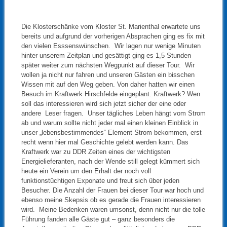
Die Klosterschänke vom Kloster St. Marienthal erwartete uns
bereits und aufgrund der vorherigen Absprachen ging es fix mit
den vielen Esssenswünschen. Wir lagen nur wenige Minuten
hinter unserem Zeitplan und gesättigt ging es 1,5 Stunden
später weiter zum nächsten Wegpunkt auf dieser Tour. Wir
wollen ja nicht nur fahren und unseren Gästen ein bisschen
Wissen mit auf den Weg geben. Von daher hatten wir einen
Besuch im Kraftwerk Hirschfelde eingeplant. Kraftwerk? Wen
soll das interessieren wird sich jetzt sicher der eine oder
andere Leser fragen. Unser tägliches Leben hängt vom Strom
ab und warum sollte nicht jeder mal einen kleinen Einblick in
unser „lebensbestimmendes“ Element Strom bekommen, erst
recht wenn hier mal Geschichte gelebt werden kann. Das
Kraftwerk war zu DDR Zeiten eines der wichtigsten
Energielieferanten, nach der Wende still gelegt kümmert sich
heute ein Verein um den Erhalt der noch voll
funktionstüchtigen Exponate und freut sich über jeden
Besucher. Die Anzahl der Frauen bei dieser Tour war hoch und
ebenso meine Skepsis ob es gerade die Frauen interessieren
wird. Meine Bedenken waren umsonst, denn nicht nur die tolle
Führung fanden alle Gäste gut – ganz besonders die