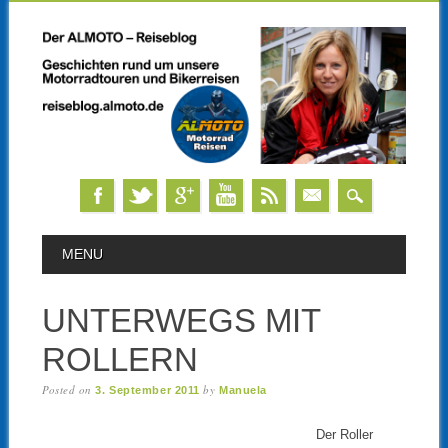
Skip
MAIN MENU
MENU
to
content
UNTERWEGS MIT
ROLLERN
Posted on
by
3. September 2011
Manuela
Der Roller