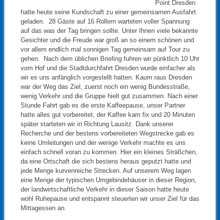
Point Dresden
hatte heute seine Kundschaft zu einer gemeinsamen Ausfahrt
geladen. 28 Gäste auf 16 Rollern warteten voller Spannung
auf das was der Tag bringen sollte. Unter Ihnen viele bekannte
Gesichter und die Freude war groß an so einem schönen und
vor allem endlich mal sonnigen Tag gemeinsam auf Tour zu
gehen. Nach dem üblichen Briefing fuhren wir pünktlich 10 Uhr
vom Hof und die Stadtdurchfahrt Dresden wurde einfacher als
wir es uns anfänglich vorgestellt hatten. Kaum raus Dresden
war der Weg das Ziel, zuerst noch ein wenig Bundesstraße,
wenig Verkehr und die Gruppe hielt gut zusammen. Nach einer
Stunde Fahrt gab es die erste Kaffeepause, unser Partner
hatte alles gut vorbereitet, der Kaffee kam fix und 20 Minuten
später starteten wir in Richtung Lausitz. Dank unserer
Recherche und der bestens vorbereiteten Wegstrecke gab es
keine Umleitungen und der wenige Verkehr machte es uns
einfach schnell voran zu kommen. Hier ein kleines Sträßchen,
da eine Ortschaft die sich bestens heraus geputzt hatte und
jede Menge kurvenreiche Strecken. Auf unserem Weg lagen
eine Menge der typischen Umgebindehäuser in dieser Region,
der landwirtschaftliche Verkehr in dieser Saison hatte heute
wohl Ruhepause und entspannt steuerten wir unser Ziel für das
Mittagessen an.